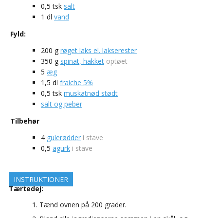
0,5
tsk
salt
1
dl
vand
Fyld:
200
g
røget laks el. lakserester
350
g
spinat, hakket
optøet
5
æg
1,5
dl
fraiche 5%
0,5
tsk
muskatnød stødt
salt og peber
Tilbehør
4
gulerødder
i stave
0,5
agurk
i stave
INSTRUKTIONER
Tærtedej:
Tænd ovnen på 200 grader.