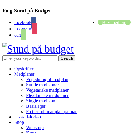
Følg Sund på Budget
facebook
Bliv medlem
instagram
cart
Opskrifter
Madplaner
Vejledning til madplan
Sunde madplaner
Vegetariske madplaner
Flexitariske madplaner
Single madplan
Basislager
Få tilsendt madplan på mail
Livsstilsforløb
Shop
Webshop
Kurv