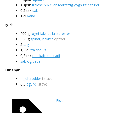
4
spsk
fraiche 5% eller fedtfattig yoghurt naturel
0,5
tsk
salt
1
dl
vand
Fyld:
200
g
røget laks el. lakserester
350
g
spinat, hakket
optøet
5
æg
1,5
dl
fraiche 5%
0,5
tsk
muskatnød stødt
salt og peber
Tilbehør
4
gulerødder
i stave
0,5
agurk
i stave
Fisk