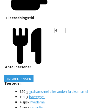
Tilberedningstid
Antal personer
INGREDIENSER
Tærtedej:
150
g
grahamsmel eller anden fuldkornsmel
100
g
havregryn
4
spsk
hvedemel
2
spsk
rapsolie