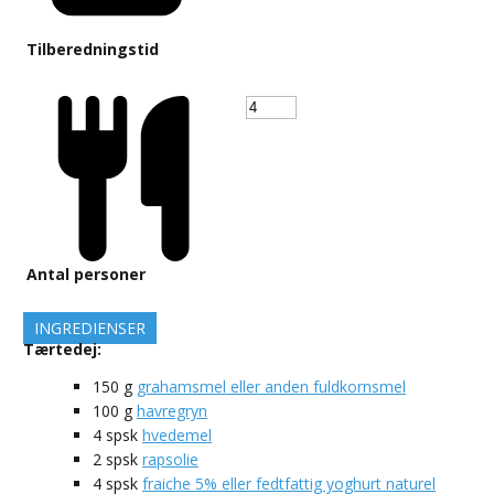
Tilberedningstid
Antal personer
INGREDIENSER
Tærtedej:
150
g
grahamsmel eller anden fuldkornsmel
100
g
havregryn
4
spsk
hvedemel
2
spsk
rapsolie
4
spsk
fraiche 5% eller fedtfattig yoghurt naturel