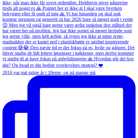
2016 var mit sidste år i 20erne, og på mange må