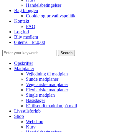
Handelsbetingelser
Bag bloggen
Cookie og privatlivspolitik
Kontakt
FAQ
Log ind
Bliv medlem
0 items –
kr.
0,00
Opskrifter
Madplaner
Vejledning til madplan
Sunde madplaner
Vegetariske madplaner
Flexitariske madplaner
Single madplan
Basislager
Få tilsendt madplan på mail
Livsstilsforløb
Shop
Webshop
Kurv