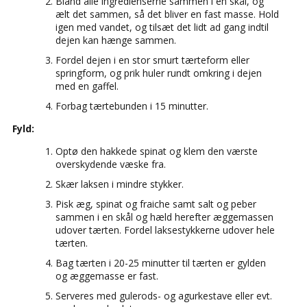
Bland alle ingredienserne sammen i en skål, og
ælt det sammen, så det bliver en fast masse. Hold
igen med vandet, og tilsæt det lidt ad gang indtil
dejen kan hænge sammen.
Fordel dejen i en stor smurt tærteform eller
springform, og prik huler rundt omkring i dejen
med en gaffel.
Forbag tærtebunden i 15 minutter.
Fyld:
Optø den hakkede spinat og klem den værste
overskydende væske fra.
Skær laksen i mindre stykker.
Pisk æg, spinat og fraiche samt salt og peber
sammen i en skål og hæld herefter æggemassen
udover tærten. Fordel laksestykkerne udover hele
tærten.
Bag tærten i 20-25 minutter til tærten er gylden
og æggemasse er fast.
Serveres med gulerods- og agurkestave eller evt.