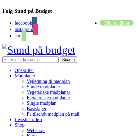
Følg Sund på Budget
facebook
Bliv medlem
instagram
cart
Opskrifter
Madplaner
Vejledning til madplan
Sunde madplaner
Vegetariske madplaner
Flexitariske madplaner
Single madplan
Basislager
Få tilsendt madplan på mail
Livsstilsforløb
Shop
Webshop
Kurv