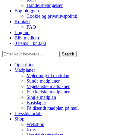
Handelsbetingelser
Bag bloggen
Cookie og privatlivspolitik
Kontakt
FAQ
Log ind
Bliv medlem
0 items –
kr.
0,00
Opskrifter
Madplaner
Vejledning til madplan
Sunde madplaner
Vegetariske madplaner
Flexitariske madplaner
Single madplan
Basislager
Få tilsendt madplan på mail
Livsstilsforløb
Shop
Webshop
Kurv