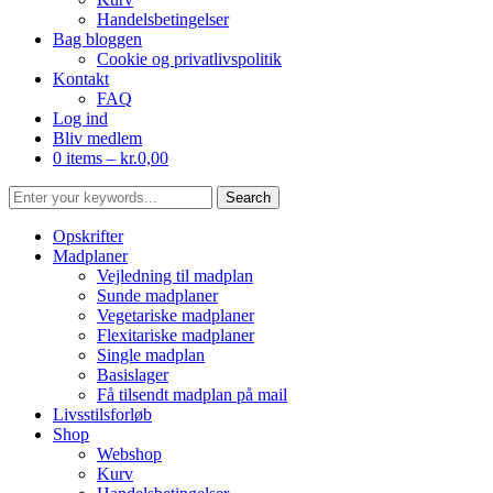
Handelsbetingelser
Bag bloggen
Cookie og privatlivspolitik
Kontakt
FAQ
Log ind
Bliv medlem
0 items –
kr.
0,00
Opskrifter
Madplaner
Vejledning til madplan
Sunde madplaner
Vegetariske madplaner
Flexitariske madplaner
Single madplan
Basislager
Få tilsendt madplan på mail
Livsstilsforløb
Shop
Webshop
Kurv