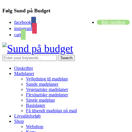
Følg Sund på Budget
facebook
Bliv medlem
instagram
cart
Opskrifter
Madplaner
Vejledning til madplan
Sunde madplaner
Vegetariske madplaner
Flexitariske madplaner
Single madplan
Basislager
Få tilsendt madplan på mail
Livsstilsforløb
Shop
Webshop
Kurv