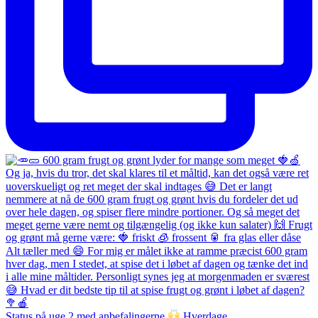
Status på uge 2 med anbefalingerne
Hverdage