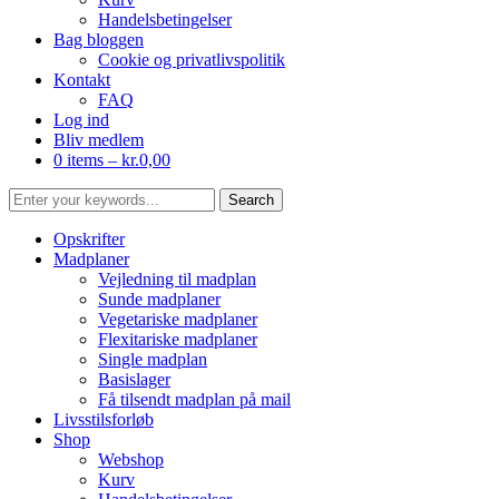
Handelsbetingelser
Bag bloggen
Cookie og privatlivspolitik
Kontakt
FAQ
Log ind
Bliv medlem
0 items –
kr.
0,00
Opskrifter
Madplaner
Vejledning til madplan
Sunde madplaner
Vegetariske madplaner
Flexitariske madplaner
Single madplan
Basislager
Få tilsendt madplan på mail
Livsstilsforløb
Shop
Webshop
Kurv