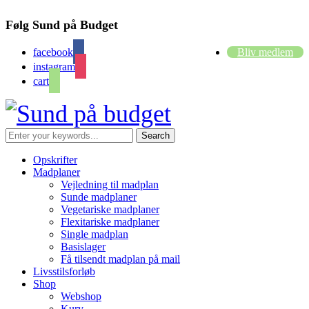
Følg Sund på Budget
facebook
Bliv medlem
instagram
cart
Opskrifter
Madplaner
Vejledning til madplan
Sunde madplaner
Vegetariske madplaner
Flexitariske madplaner
Single madplan
Basislager
Få tilsendt madplan på mail
Livsstilsforløb
Shop
Webshop
Kurv