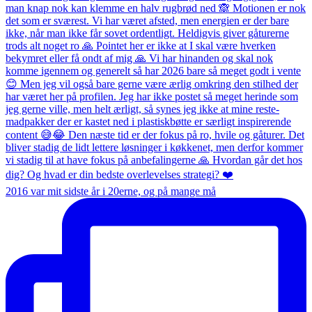
2016 var mit sidste år i 20erne, og på mange må