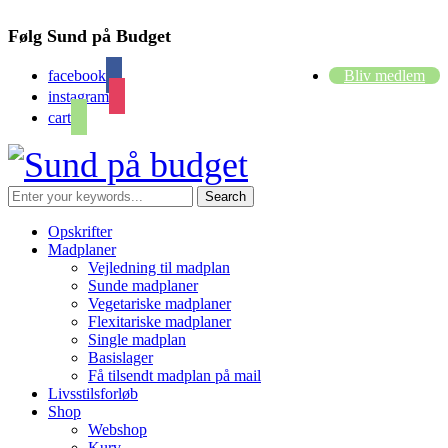
Følg Sund på Budget
facebook
Bliv medlem
instagram
cart
Opskrifter
Madplaner
Vejledning til madplan
Sunde madplaner
Vegetariske madplaner
Flexitariske madplaner
Single madplan
Basislager
Få tilsendt madplan på mail
Livsstilsforløb
Shop
Webshop
Kurv