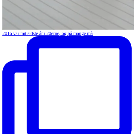
2016 var mit sidste år i 20erne, og på mange må