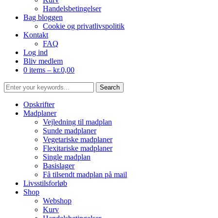
Handelsbetingelser
Bag bloggen
Cookie og privatlivspolitik
Kontakt
FAQ
Log ind
Bliv medlem
0 items –
kr.
0,00
Opskrifter
Madplaner
Vejledning til madplan
Sunde madplaner
Vegetariske madplaner
Flexitariske madplaner
Single madplan
Basislager
Få tilsendt madplan på mail
Livsstilsforløb
Shop
Webshop
Kurv