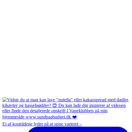
Et af kostrådene lyder på at spise varieret –