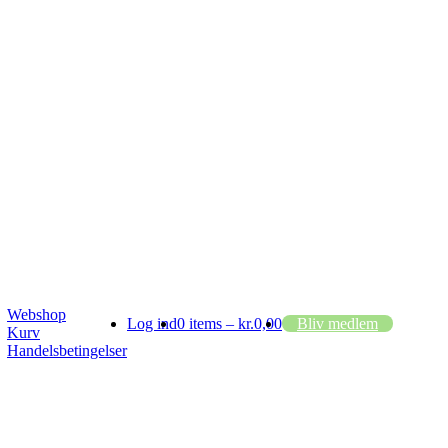
Webshop
Log ind
0 items –
kr.
0,00
Bliv medlem
Kurv
Handelsbetingelser