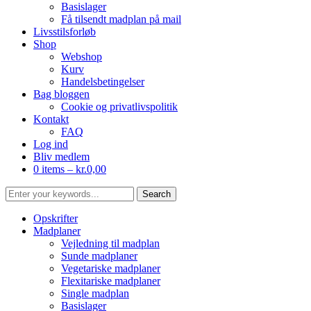
Basislager
Få tilsendt madplan på mail
Livsstilsforløb
Shop
Webshop
Kurv
Handelsbetingelser
Bag bloggen
Cookie og privatlivspolitik
Kontakt
FAQ
Log ind
Bliv medlem
0 items –
kr.
0,00
Opskrifter
Madplaner
Vejledning til madplan
Sunde madplaner
Vegetariske madplaner
Flexitariske madplaner
Single madplan
Basislager