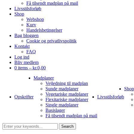
Få tilsendt madplan på mail
Livsstilsforløb
Shop
Webshop
Kurv
Handelsbetingelser
Bag bloggen
Cookie og privatlivspolitik
Kontakt
FAQ
Log ind
Bliv medlem
0 items –
kr.
0,00
Madplaner
Vejledning til madplan
Sunde madplaner
Shop
Vegetariske madplaner
Opskrifter
Livsstilsforløb
Flexitariske madplaner
Single madplaner
Basislager
Få tilsendt madplan på mail