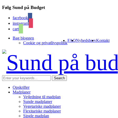
Følg Sund på Budget
facebook
instagram
cart
Bag bloggen
FAQ
Nyhedsbrev
Kontakt
Cookie og privatlivspolitik
Opskrifter
Madplaner
Vejledning til madplan
Sunde madplaner
Vegetariske madplaner
Flexitariske madplaner
Single madplan