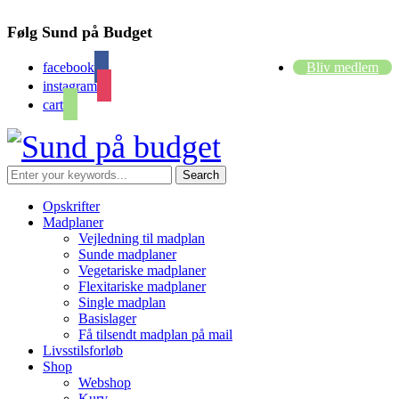
Følg Sund på Budget
facebook
Bliv medlem
instagram
cart
Opskrifter
Madplaner
Vejledning til madplan
Sunde madplaner
Vegetariske madplaner
Flexitariske madplaner
Single madplan
Basislager
Få tilsendt madplan på mail
Livsstilsforløb
Shop
Webshop
Kurv