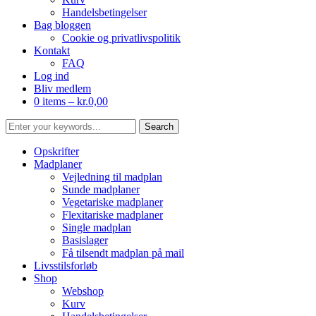
Handelsbetingelser
Bag bloggen
Cookie og privatlivspolitik
Kontakt
FAQ
Log ind
Bliv medlem
0 items –
kr.
0,00
Opskrifter
Madplaner
Vejledning til madplan
Sunde madplaner
Vegetariske madplaner
Flexitariske madplaner
Single madplan
Basislager
Få tilsendt madplan på mail
Livsstilsforløb
Shop
Webshop
Kurv