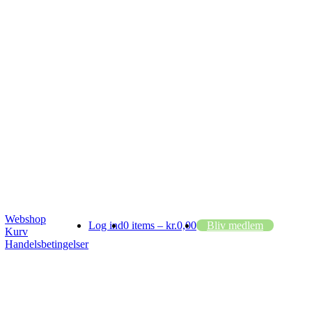
Webshop
Log ind
0 items –
kr.
0,00
Bliv medlem
Kurv
Handelsbetingelser