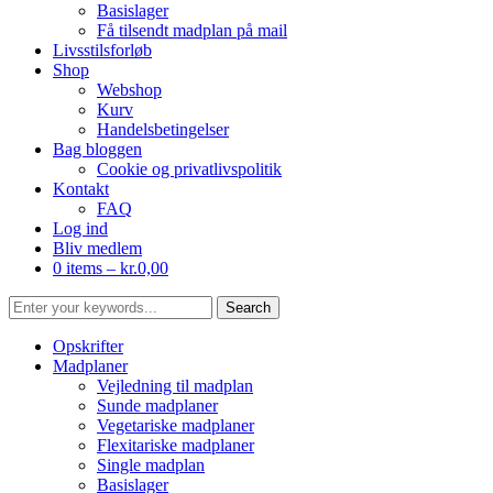
Basislager
Få tilsendt madplan på mail
Livsstilsforløb
Shop
Webshop
Kurv
Handelsbetingelser
Bag bloggen
Cookie og privatlivspolitik
Kontakt
FAQ
Log ind
Bliv medlem
0 items –
kr.
0,00
Opskrifter
Madplaner
Vejledning til madplan
Sunde madplaner
Vegetariske madplaner
Flexitariske madplaner
Single madplan
Basislager