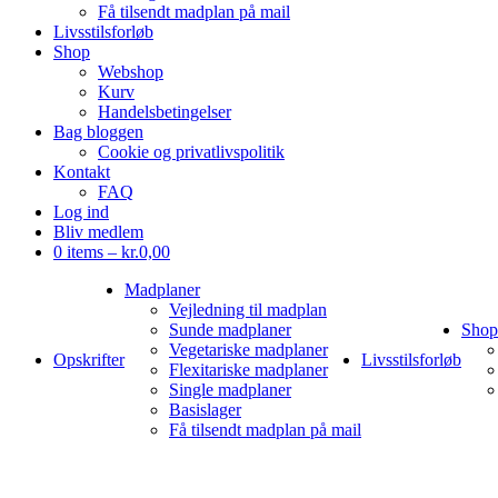
Få tilsendt madplan på mail
Livsstilsforløb
Shop
Webshop
Kurv
Handelsbetingelser
Bag bloggen
Cookie og privatlivspolitik
Kontakt
FAQ
Log ind
Bliv medlem
0 items –
kr.
0,00
Madplaner
Vejledning til madplan
Sunde madplaner
Shop
Vegetariske madplaner
Opskrifter
Livsstilsforløb
Flexitariske madplaner
Single madplaner
Basislager
Få tilsendt madplan på mail