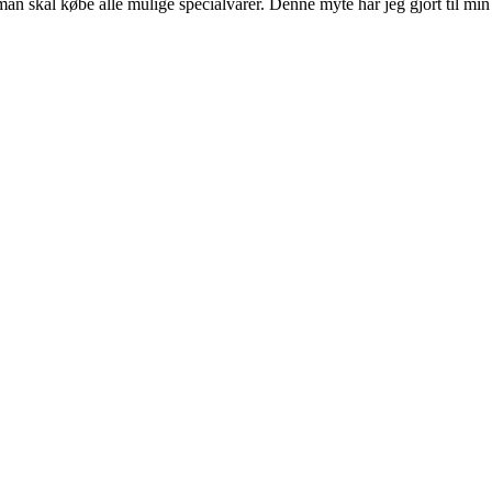
og man skal købe alle mulige specialvarer. Denne myte har jeg gjort til