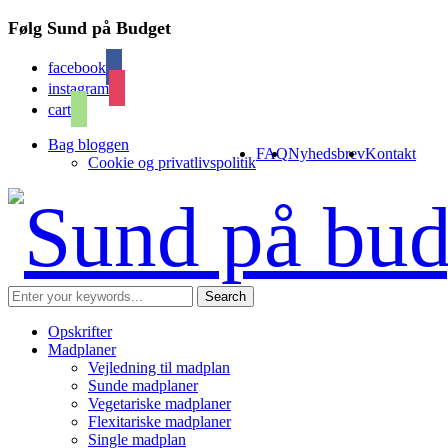
Følg Sund på Budget
facebook
instagram
cart
Bag bloggen
FAQ
Nyhedsbrev
Kontakt
Cookie og privatlivspolitik
Opskrifter
Madplaner
Vejledning til madplan
Sunde madplaner
Vegetariske madplaner
Flexitariske madplaner
Single madplan