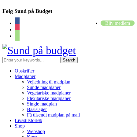
Følg Sund på Budget
facebook
Bliv medlem
instagram
cart
Opskrifter
Madplaner
Vejledning til madplan
Sunde madplaner
Vegetariske madplaner
Flexitariske madplaner
Single madplan
Basislager
Få tilsendt madplan på mail
Livsstilsforløb
Shop
Webshop
Kurv