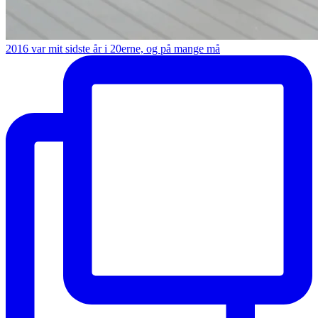
2016 var mit sidste år i 20erne, og på mange må