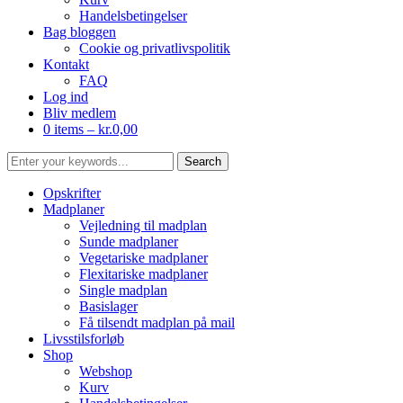
Handelsbetingelser
Bag bloggen
Cookie og privatlivspolitik
Kontakt
FAQ
Log ind
Bliv medlem
0 items –
kr.
0,00
Opskrifter
Madplaner
Vejledning til madplan
Sunde madplaner
Vegetariske madplaner
Flexitariske madplaner
Single madplan
Basislager
Få tilsendt madplan på mail
Livsstilsforløb
Shop
Webshop
Kurv