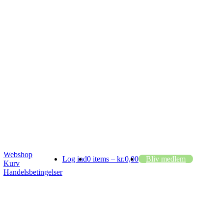
Webshop
Log ind
0 items –
kr.
0,00
Bliv medlem
Kurv
Handelsbetingelser