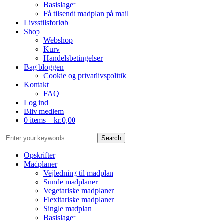
Basislager
Få tilsendt madplan på mail
Livsstilsforløb
Shop
Webshop
Kurv
Handelsbetingelser
Bag bloggen
Cookie og privatlivspolitik
Kontakt
FAQ
Log ind
Bliv medlem
0 items –
kr.
0,00
Opskrifter
Madplaner
Vejledning til madplan
Sunde madplaner
Vegetariske madplaner
Flexitariske madplaner
Single madplan
Basislager