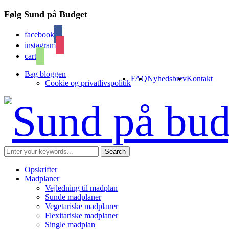
Følg Sund på Budget
facebook
instagram
cart
Bag bloggen
FAQ
Nyhedsbrev
Kontakt
Cookie og privatlivspolitik
Opskrifter
Madplaner
Vejledning til madplan
Sunde madplaner
Vegetariske madplaner
Flexitariske madplaner
Single madplan