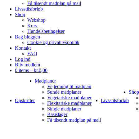
Få tilsendt madplan på mail
Livsstilsforløb
Shop
Webshop
Kurv
Handelsbetingelser
Bag bloggen
Cookie og privatlivspolitik
Kontakt
FAQ
Log ind
Bliv medlem
0 items –
kr.
0,00
Madplaner
Vejledning til madplan
Sunde madplaner
Shop
Vegetariske madplaner
Opskrifter
Livsstilsforløb
Flexitariske madplaner
Single madplaner
Basislager
Få tilsendt madplan på mail