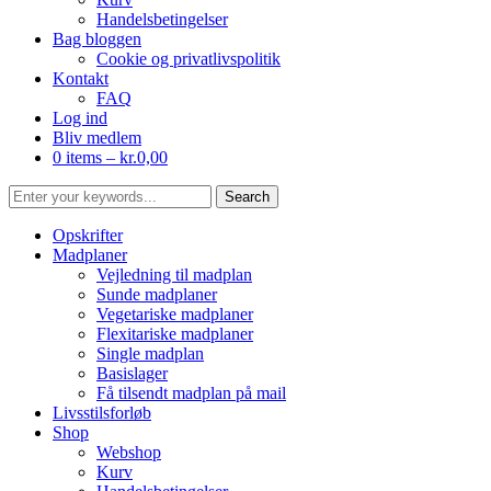
Handelsbetingelser
Bag bloggen
Cookie og privatlivspolitik
Kontakt
FAQ
Log ind
Bliv medlem
0 items –
kr.
0,00
Opskrifter
Madplaner
Vejledning til madplan
Sunde madplaner
Vegetariske madplaner
Flexitariske madplaner
Single madplan
Basislager
Få tilsendt madplan på mail
Livsstilsforløb
Shop
Webshop
Kurv