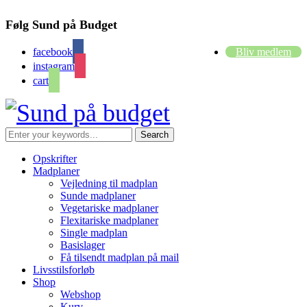
Følg Sund på Budget
facebook
Bliv medlem
instagram
cart
Opskrifter
Madplaner
Vejledning til madplan
Sunde madplaner
Vegetariske madplaner
Flexitariske madplaner
Single madplan
Basislager
Få tilsendt madplan på mail
Livsstilsforløb
Shop
Webshop
Kurv