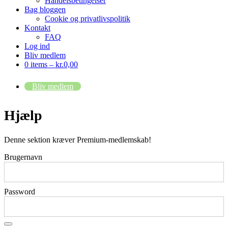
Handelsbetingelser
Bag bloggen
Cookie og privatlivspolitik
Kontakt
FAQ
Log ind
Bliv medlem
0 items –
kr.
0,00
Bliv medlem
Hjælp
Denne sektion kræver Premium-medlemskab!
Brugernavn
Password