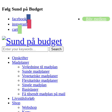
Følg Sund på Budget
facebook
Bliv medlem
instagram
cart
Opskrifter
Madplaner
Vejledning til madplan
Sunde madplaner
Vegetariske madplaner
Flexitariske madplaner
Single madplan
Basislager
Få tilsendt madplan på mail
Livsstilsforløb
Shop
Webshop
Kurv