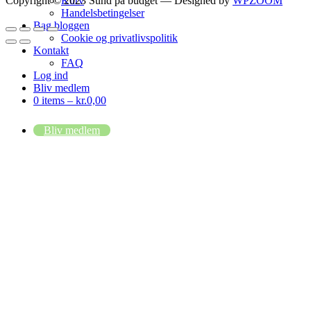
Kurv
Copyright © 2023 Sund på budget
— Designed by
WPZOOM
Handelsbetingelser
Bag bloggen
Cookie og privatlivspolitik
Kontakt
FAQ
Log ind
Bliv medlem
0 items –
kr.
0,00
Bliv medlem