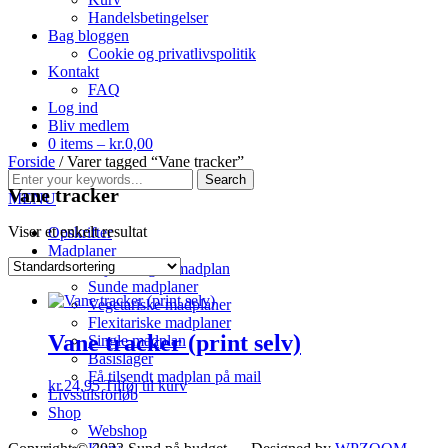
Handelsbetingelser
Bag bloggen
Cookie og privatlivspolitik
Kontakt
FAQ
Log ind
Bliv medlem
0 items –
kr.
0,00
Forside
/ Varer tagged “Vane tracker”
Vane tracker
MENU
Viser et enkelt resultat
Opskrifter
Madplaner
Vejledning til madplan
Sunde madplaner
Vegetariske madplaner
Flexitariske madplaner
Vane tracker (print selv)
Single madplan
Basislager
Få tilsendt madplan på mail
kr.
24,95
Tilføj til kurv
Livsstilsforløb
Shop
Webshop