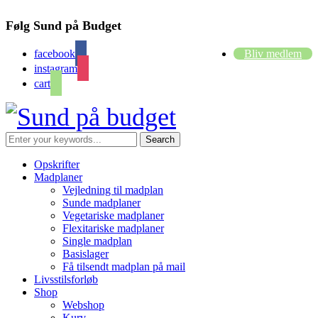
Følg Sund på Budget
facebook
Bliv medlem
instagram
cart
Opskrifter
Madplaner
Vejledning til madplan
Sunde madplaner
Vegetariske madplaner
Flexitariske madplaner
Single madplan
Basislager
Få tilsendt madplan på mail
Livsstilsforløb
Shop
Webshop
Kurv