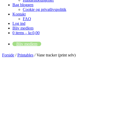
Handelsbetingelser
Bag bloggen
Cookie og privatlivspolitik
Kontakt
FAQ
Log ind
Bliv medlem
0 items –
kr.
0,00
Bliv medlem
Forside
/
Printables
/ Vane tracker (print selv)