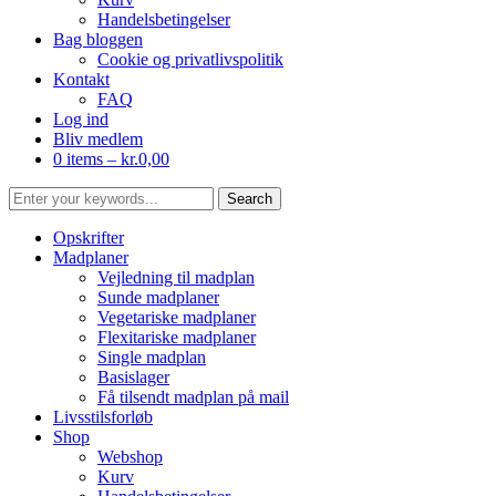
Handelsbetingelser
Bag bloggen
Cookie og privatlivspolitik
Kontakt
FAQ
Log ind
Bliv medlem
0 items –
kr.
0,00
Opskrifter
Madplaner
Vejledning til madplan
Sunde madplaner
Vegetariske madplaner
Flexitariske madplaner
Single madplan
Basislager
Få tilsendt madplan på mail
Livsstilsforløb
Shop
Webshop
Kurv