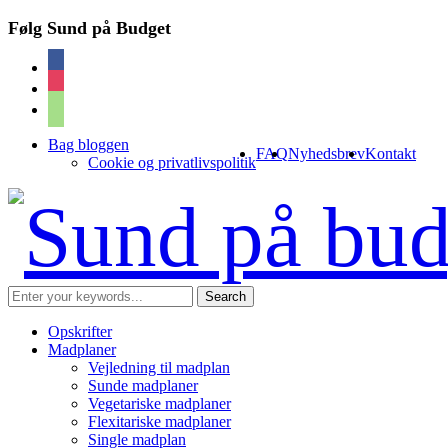
Følg Sund på Budget
facebook
instagram
cart
Bag bloggen
FAQ
Nyhedsbrev
Kontakt
Cookie og privatlivspolitik
Opskrifter
Madplaner
Vejledning til madplan
Sunde madplaner
Vegetariske madplaner
Flexitariske madplaner
Single madplan