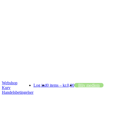
Webshop
Log ind
0 items –
kr.
0,00
Bliv medlem
Kurv
Handelsbetingelser