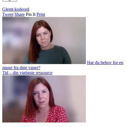
Glemt kodeord
Tweet
Share
Pin It
Print
Har du behov for en
pause fra dine vaner?
Tid – din vigtigste ressource