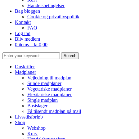
Handelsbetingelser
Bag bloggen
Cookie og privatlivspolitik
Kontakt
FAQ
Log ind
Bliv medlem
0 items –
kr.
0,00
Opskrifter
Madplaner
Vejledning til madplan
Sunde madplaner
Vegetariske madplaner
Flexitariske madplaner
Single madplan
Basislager
Få tilsendt madplan på mail
Livsstilsforløb
Shop
Webshop
Kurv