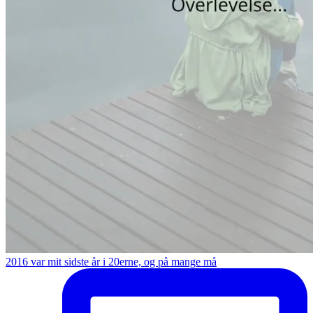
2016 var mit sidste år i 20erne, og på mange må