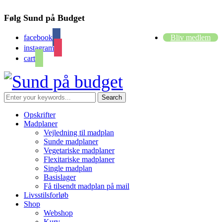
Følg Sund på Budget
facebook
Bliv medlem
instagram
cart
Opskrifter
Madplaner
Vejledning til madplan
Sunde madplaner
Vegetariske madplaner
Flexitariske madplaner
Single madplan
Basislager
Få tilsendt madplan på mail
Livsstilsforløb
Shop
Webshop
Kurv