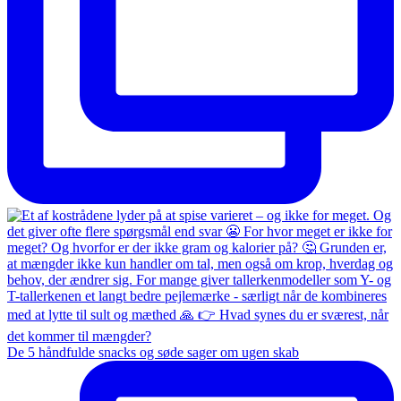
De 5 håndfulde snacks og søde sager om ugen skab