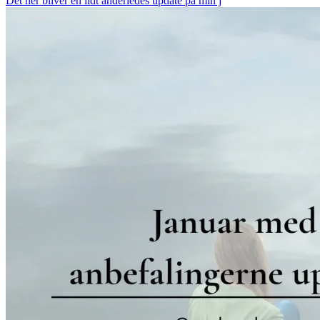
Det her bliver en lidt anderledes update på min j