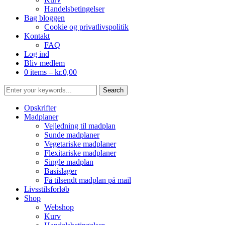
Handelsbetingelser
Bag bloggen
Cookie og privatlivspolitik
Kontakt
FAQ
Log ind
Bliv medlem
0 items –
kr.
0,00
Opskrifter
Madplaner
Vejledning til madplan
Sunde madplaner
Vegetariske madplaner
Flexitariske madplaner
Single madplan
Basislager
Få tilsendt madplan på mail
Livsstilsforløb
Shop
Webshop
Kurv