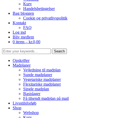
Kurv
Handelsbetingelser
Bag bloggen
Cookie og privatlivspolitik
Kontakt
FAQ
Log ind
Bliv medlem
0 items –
kr.
0,00
Opskrifter
Madplaner
Vejledning til madplan
Sunde madplaner
Vegetariske madplaner
Flexitariske madplaner
Single madplan
Basislager
Få tilsendt madplan på mail
Livsstilsforløb
Shop
Webshop
Kurv