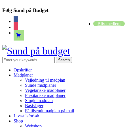
Følg Sund på Budget
facebook
Bliv medlem
instagram
cart
Opskrifter
Madplaner
Vejledning til madplan
Sunde madplaner
Vegetariske madplaner
Flexitariske madplaner
Single madplan
Basislager
Få tilsendt madplan på mail
Livsstilsforløb
Shop
Webshop