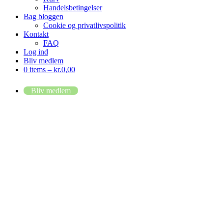
Handelsbetingelser
Bag bloggen
Cookie og privatlivspolitik
Kontakt
FAQ
Log ind
Bliv medlem
0 items –
kr.
0,00
Bliv medlem