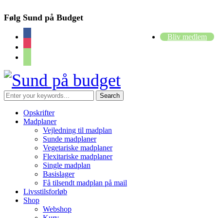
Følg Sund på Budget
facebook
Bliv medlem
instagram
cart
Opskrifter
Madplaner
Vejledning til madplan
Sunde madplaner
Vegetariske madplaner
Flexitariske madplaner
Single madplan
Basislager
Få tilsendt madplan på mail
Livsstilsforløb
Shop
Webshop
Kurv