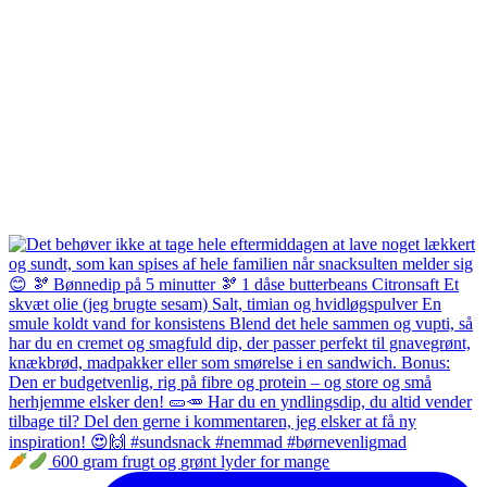
600 gram frugt og grønt lyder for mange