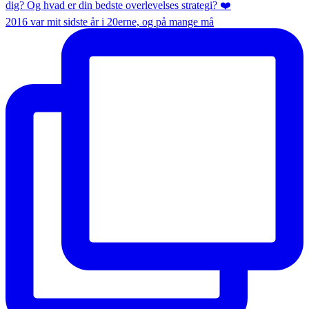
2016 var mit sidste år i 20erne, og på mange må