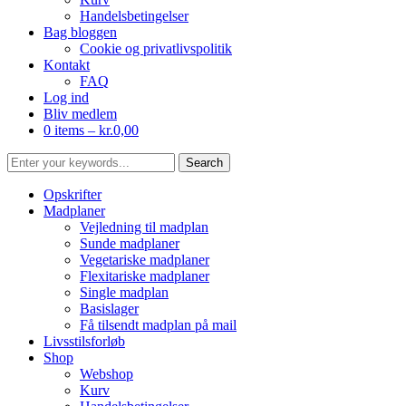
Handelsbetingelser
Bag bloggen
Cookie og privatlivspolitik
Kontakt
FAQ
Log ind
Bliv medlem
0 items –
kr.
0,00
Opskrifter
Madplaner
Vejledning til madplan
Sunde madplaner
Vegetariske madplaner
Flexitariske madplaner
Single madplan
Basislager
Få tilsendt madplan på mail
Livsstilsforløb
Shop
Webshop
Kurv