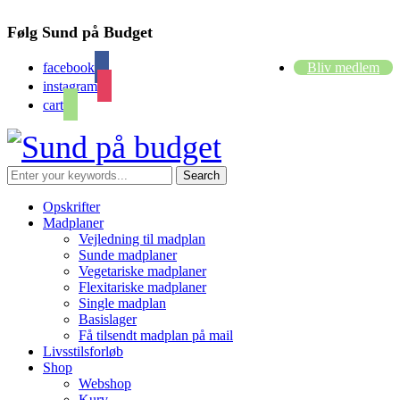
Følg Sund på Budget
facebook
Bliv medlem
instagram
cart
Opskrifter
Madplaner
Vejledning til madplan
Sunde madplaner
Vegetariske madplaner
Flexitariske madplaner
Single madplan
Basislager
Få tilsendt madplan på mail
Livsstilsforløb
Shop
Webshop
Kurv