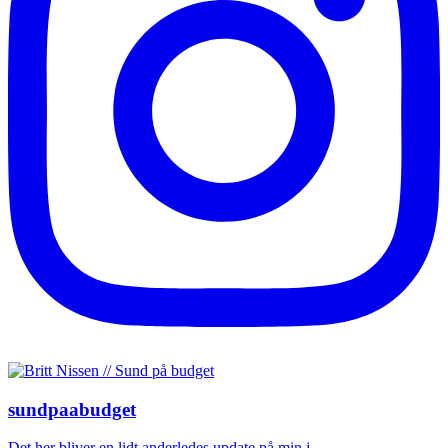
sundpaabudget
Det her bliver en lidt anderledes update på min j