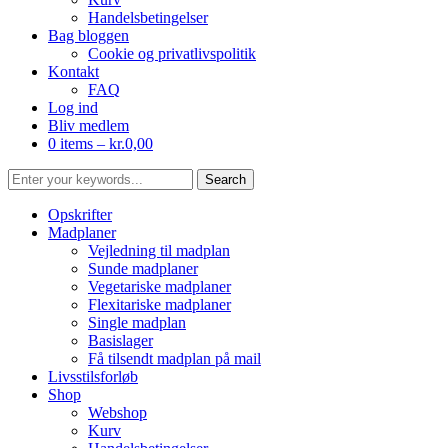
Handelsbetingelser
Bag bloggen
Cookie og privatlivspolitik
Kontakt
FAQ
Log ind
Bliv medlem
0 items –
kr.
0,00
Opskrifter
Madplaner
Vejledning til madplan
Sunde madplaner
Vegetariske madplaner
Flexitariske madplaner
Single madplan
Basislager
Få tilsendt madplan på mail
Livsstilsforløb
Shop
Webshop
Kurv