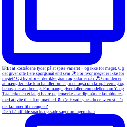
De 5 håndfulde snacks og søde sager om ugen skab