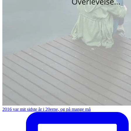
2016 var mit sidste år i 20erne, og på mange må