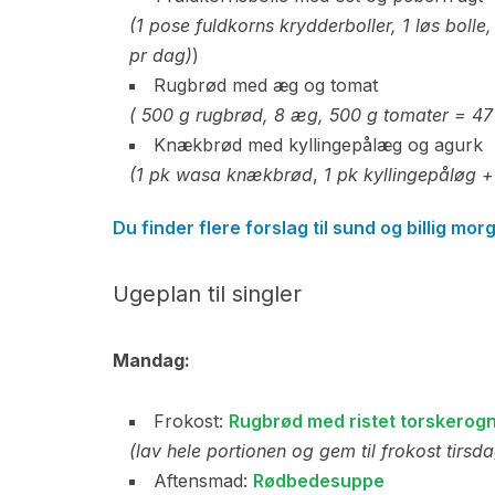
(1 pose fuldkorns krydderboller, 1 løs bolle,
pr dag)
)
Rugbrød med æg og tomat
( 500 g rugbrød, 8 æg, 500 g tomater = 47 
Knækbrød med kyllingepålæg og agurk
(1 pk wasa knækbrød
,
1 pk kyllingepåløg +
Du finder flere forslag til sund og billig mo
Ugeplan til singler
Mandag:
Frokost:
Rugbrød med ristet torskerog
(lav hele portionen og gem til frokost tirs
Aftensmad:
Rødbedesuppe