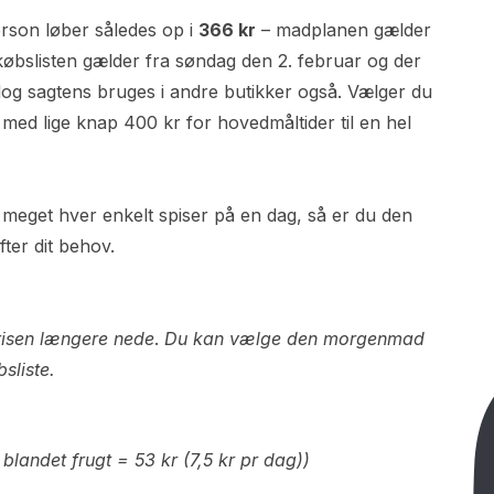
erson løber således op i
366 kr
– madplanen gælder
købslisten gælder fra søndag den 2. februar og der
dog sagtens bruges i andre butikker også. Vælger du
ed lige knap 400 kr for hovedmåltider til en hel
 meget hver enkelt spiser på en dag, så er du den
ter dit behov.
 prisen længere nede
.
Du kan vælge den morgenmad
bsliste.
 blandet frugt = 53 kr (7,5 kr pr dag))