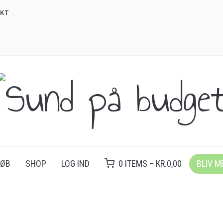
KT
LØB
SHOP
LOG IND
0 ITEMS –
KR.
0,00
BLIV 