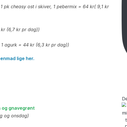
 1 pk cheasy ost i skiver, 1 pebermix = 64 kr( 9,1 kr
kr (6,7 kr pr dag))
 1 agurk = 44 kr (6,3 kr pr dag))
rgenmad lige her.
De
n og gnavegrønt
dag og onsdag)