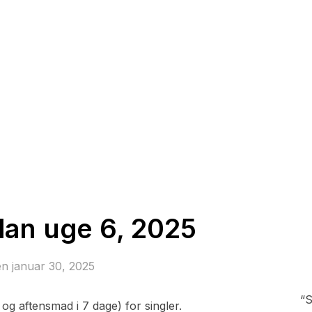
lan uge 6, 2025
en
januar 30, 2025
“S
 og aftensmad i 7 dage) for singler.