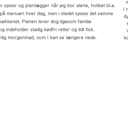
m
 spiser og planlægger når jeg bor alene, hvilket bl.a.
I 
t på menuen hver dag, men i stedet spises det samme
d
i køkkenet. Planen lever dog ligesom familie
indeholder stadig kødfri retter og lidt fisk.
enlig morgenmad, som I kan se længere nede.
ko