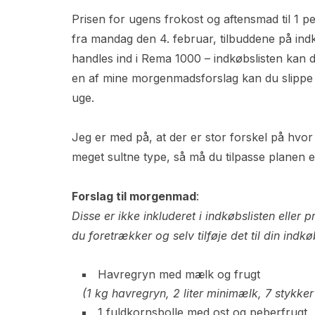
Prisen for ugens frokost og aftensmad til 1 p
fra mandag den 4. februar, tilbuddene på ind
handles ind i Rema 1000 – indkøbslisten kan 
en af mine morgenmadsforslag kan du slippe m
uge.
Jeg er med på, at der er stor forskel på hvor
meget sultne type, så må du tilpasse planen ef
Forslag til morgenmad
:
Disse er ikke inkluderet i indkøbslisten eller
du foretrækker og selv tilføje det til din indkø
Havregryn med mælk og frugt
(1 kg havregryn, 2 liter minimælk, 7 stykker
1 fuldkornsbolle med ost og peberfrugt