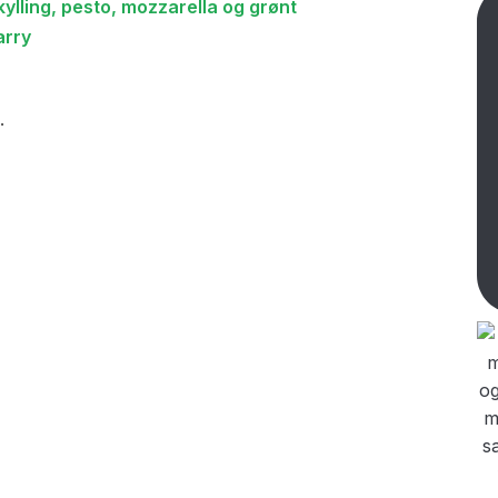
kylling, pesto, mozzarella og grønt
arry
.