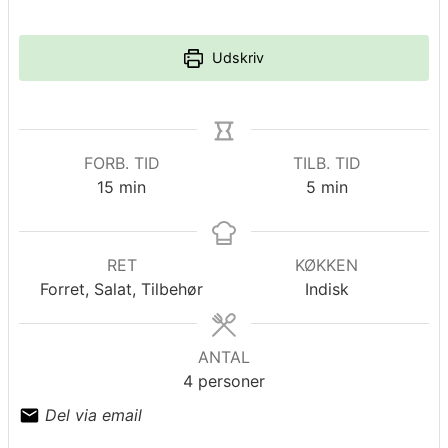
Udskriv
FORB. TID
TILB. TID
minutter
minutter
15
min
5
min
RET
KØKKEN
Forret, Salat, Tilbehør
Indisk
ANTAL
4
personer
Del via email