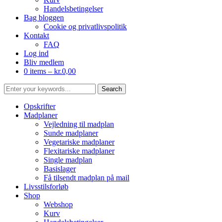
Handelsbetingelser
Bag bloggen
Cookie og privatlivspolitik
Kontakt
FAQ
Log ind
Bliv medlem
0 items –
kr.
0,00
Opskrifter
Madplaner
Vejledning til madplan
Sunde madplaner
Vegetariske madplaner
Flexitariske madplaner
Single madplan
Basislager
Få tilsendt madplan på mail
Livsstilsforløb
Shop
Webshop
Kurv