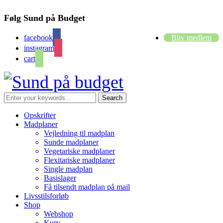
Følg Sund på Budget
facebook
Bliv medlem
instagram
cart
Opskrifter
Madplaner
Vejledning til madplan
Sunde madplaner
Vegetariske madplaner
Flexitariske madplaner
Single madplan
Basislager
Få tilsendt madplan på mail
Livsstilsforløb
Shop
Webshop
Kurv