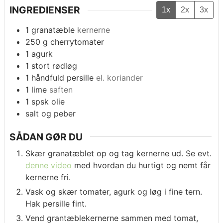
INGREDIENSER
1x
2x
3x
1
granatæble
kernerne
250
g
cherrytomater
1
agurk
1
stort
rødløg
1
håndfuld
persille
el. koriander
1
lime
saften
1
spsk
olie
salt og peber
SÅDAN GØR DU
Skær granatæblet op og tag kernerne ud. Se evt.
denne video
med hvordan du hurtigt og nemt får
kernerne fri.
Vask og skær tomater, agurk og løg i fine tern.
Hak persille fint.
Vend grantæblekernerne sammen med tomat,