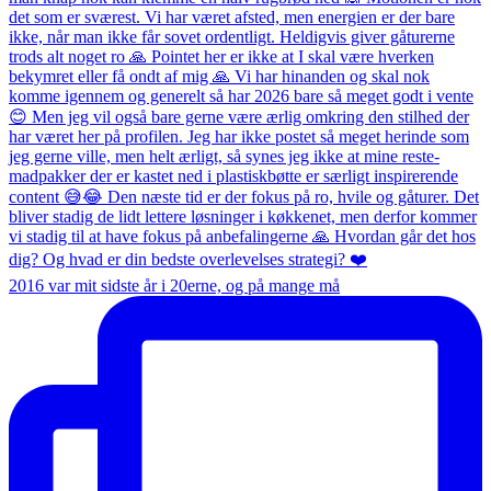
2016 var mit sidste år i 20erne, og på mange må