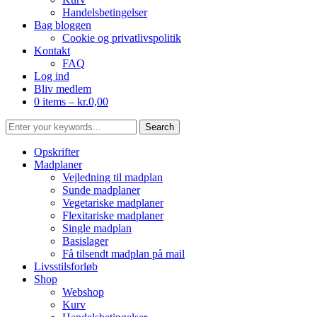
Handelsbetingelser
Bag bloggen
Cookie og privatlivspolitik
Kontakt
FAQ
Log ind
Bliv medlem
0 items –
kr.
0,00
Opskrifter
Madplaner
Vejledning til madplan
Sunde madplaner
Vegetariske madplaner
Flexitariske madplaner
Single madplan
Basislager
Få tilsendt madplan på mail
Livsstilsforløb
Shop
Webshop
Kurv