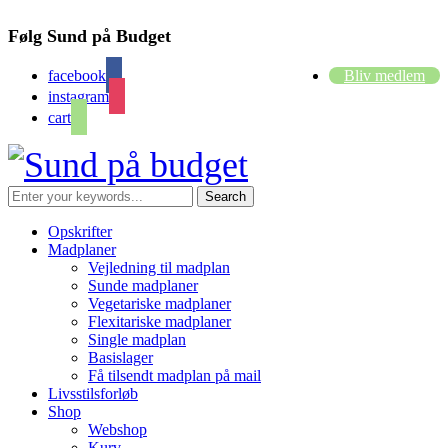
Følg Sund på Budget
facebook
Bliv medlem
instagram
cart
Opskrifter
Madplaner
Vejledning til madplan
Sunde madplaner
Vegetariske madplaner
Flexitariske madplaner
Single madplan
Basislager
Få tilsendt madplan på mail
Livsstilsforløb
Shop
Webshop
Kurv