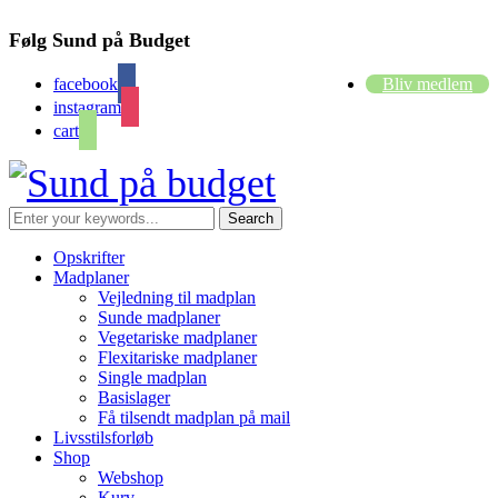
Følg Sund på Budget
facebook
Bliv medlem
instagram
cart
Opskrifter
Madplaner
Vejledning til madplan
Sunde madplaner
Vegetariske madplaner
Flexitariske madplaner
Single madplan
Basislager
Få tilsendt madplan på mail
Livsstilsforløb
Shop
Webshop
Kurv