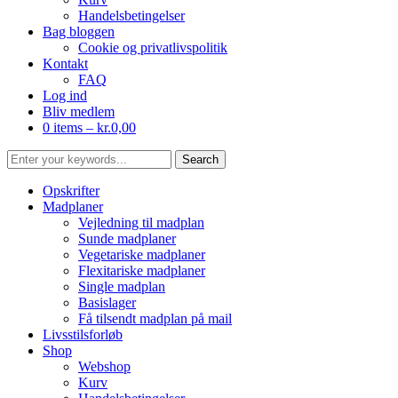
Handelsbetingelser
Bag bloggen
Cookie og privatlivspolitik
Kontakt
FAQ
Log ind
Bliv medlem
0 items –
kr.
0,00
Opskrifter
Madplaner
Vejledning til madplan
Sunde madplaner
Vegetariske madplaner
Flexitariske madplaner
Single madplan
Basislager
Få tilsendt madplan på mail
Livsstilsforløb
Shop
Webshop
Kurv