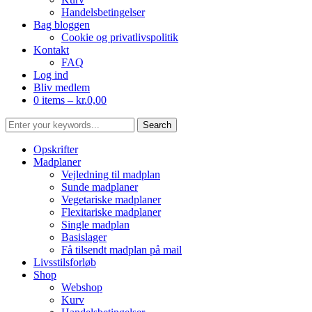
Handelsbetingelser
Bag bloggen
Cookie og privatlivspolitik
Kontakt
FAQ
Log ind
Bliv medlem
0 items –
kr.
0,00
Opskrifter
Madplaner
Vejledning til madplan
Sunde madplaner
Vegetariske madplaner
Flexitariske madplaner
Single madplan
Basislager
Få tilsendt madplan på mail
Livsstilsforløb
Shop
Webshop
Kurv