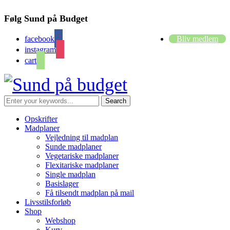
Følg Sund på Budget
facebook
Bliv medlem
instagram
cart
Opskrifter
Madplaner
Vejledning til madplan
Sunde madplaner
Vegetariske madplaner
Flexitariske madplaner
Single madplan
Basislager
Få tilsendt madplan på mail
Livsstilsforløb
Shop
Webshop
Kurv