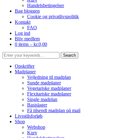
Handelsbetingelser
Bag bloggen
Cookie og privatlivspolitik
Kontakt
FAQ
Log ind
Bliv medlem
0 items –
kr.
0,00
Opskrifter
Madplaner
Vejledning til madplan
Sunde madplaner
Vegetariske madplaner
Flexitariske madplaner
Single madplan
Basislager
Få tilsendt madplan på mail
Livsstilsforløb
Shop
Webshop
Kurv