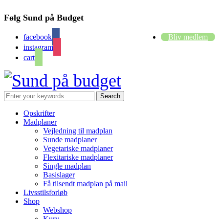
Følg Sund på Budget
facebook
Bliv medlem
instagram
cart
Opskrifter
Madplaner
Vejledning til madplan
Sunde madplaner
Vegetariske madplaner
Flexitariske madplaner
Single madplan
Basislager
Få tilsendt madplan på mail
Livsstilsforløb
Shop
Webshop
Kurv