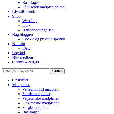
Basislager
Få tilsendt madplan på mail
Livsstilsforløb
Shop
Webshop
Kurv
Handelsbetingelser
Bag bloggen
Cookie og privatlivspolitik
Kontakt
FAQ
Log ind
Bliv medlem
0 items –
kr.
0,00
Opskrifter
Madplaner
Vejledning til madplan
Sunde madplaner
Vegetariske madplaner
Flexitariske madplaner
Single madplan
Basislager