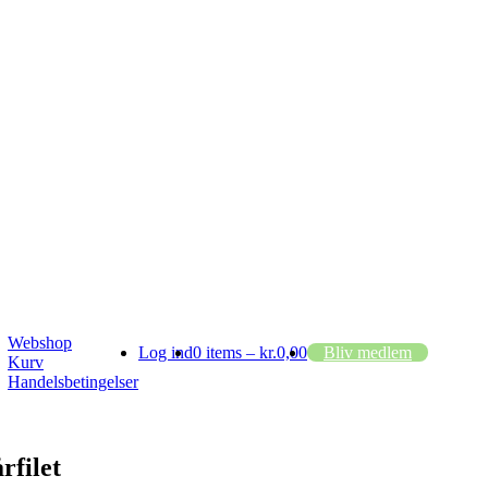
Webshop
Log ind
0 items –
kr.
0,00
Bliv medlem
Kurv
Handelsbetingelser
årfilet