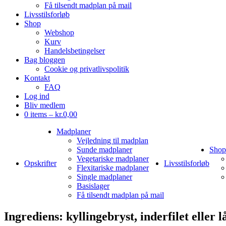
Få tilsendt madplan på mail
Livsstilsforløb
Shop
Webshop
Kurv
Handelsbetingelser
Bag bloggen
Cookie og privatlivspolitik
Kontakt
FAQ
Log ind
Bliv medlem
0 items –
kr.
0,00
Madplaner
Vejledning til madplan
Sunde madplaner
Shop
Vegetariske madplaner
Opskrifter
Livsstilsforløb
Flexitariske madplaner
Single madplaner
Basislager
Få tilsendt madplan på mail
Ingrediens:
kyllingebryst, inderfilet eller l