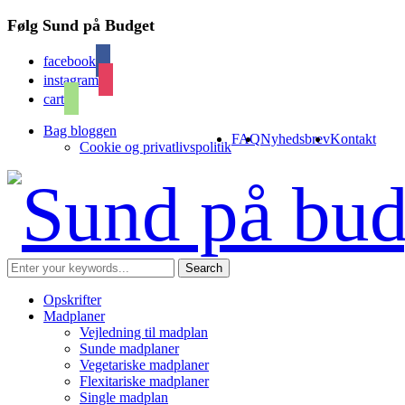
Følg Sund på Budget
facebook
instagram
cart
Bag bloggen
FAQ
Nyhedsbrev
Kontakt
Cookie og privatlivspolitik
Opskrifter
Madplaner
Vejledning til madplan
Sunde madplaner
Vegetariske madplaner
Flexitariske madplaner
Single madplan