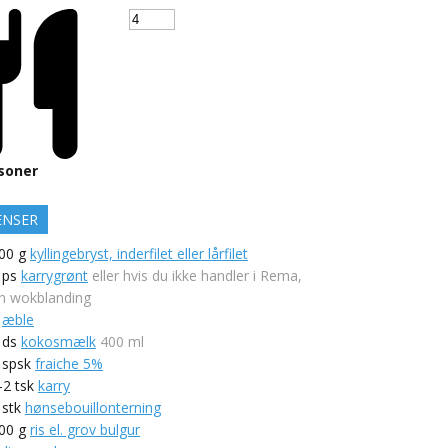
soner
ENSER
00
g
kyllingebryst, inderfilet eller lårfilet
ps
karrygrønt
eller hvis du ikke handler i Rema,
n wokblanding
æble
ds
kokosmælk
400 ml
spsk
fraiche 5%
-2
tsk
karry
stk
hønsebouillonterning
00
g
ris el. grov bulgur