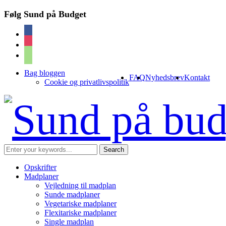
Følg Sund på Budget
facebook
instagram
cart
Bag bloggen
FAQ
Nyhedsbrev
Kontakt
Cookie og privatlivspolitik
Opskrifter
Madplaner
Vejledning til madplan
Sunde madplaner
Vegetariske madplaner
Flexitariske madplaner
Single madplan