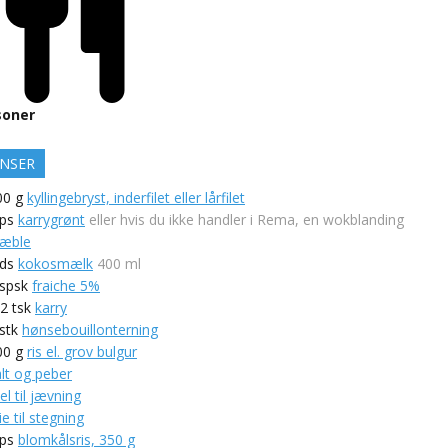
soner
ENSER
00
g
kyllingebryst, inderfilet eller lårfilet
ps
karrygrønt
eller hvis du ikke handler i Rema, en wokblanding
æble
ds
kokosmælk
400 ml
spsk
fraiche 5%
-2
tsk
karry
stk
hønsebouillonterning
00
g
ris el. grov bulgur
alt og peber
l til jævning
ie til stegning
ps
blomkålsris, 350 g