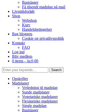
Basislager
Få tilsendt madplan på mail
Livsstilsforløb
Shop
Webshop
Kurv
Handelsbetingelser
Bag bloggen
Cookie og privatlivspolitik
Kontakt
FAQ
Log ind
Bliv medlem
0 items –
kr.
0,00
Opskrifter
Madplaner
Vejledning til madplan
Sunde madplaner
Vegetariske madplaner
Flexitariske madplaner
Single madplan
Basislager