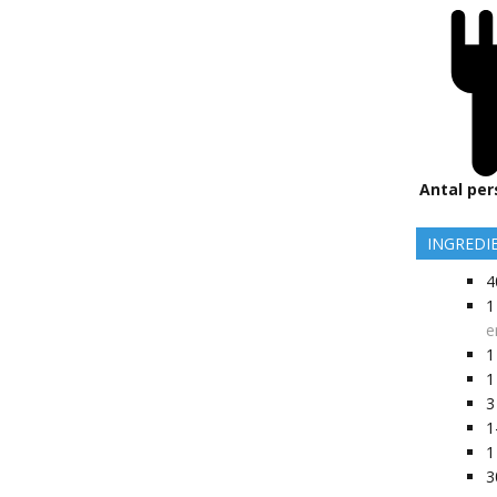
Antal per
INGREDI
4
1
e
1
1
3
1
1
3