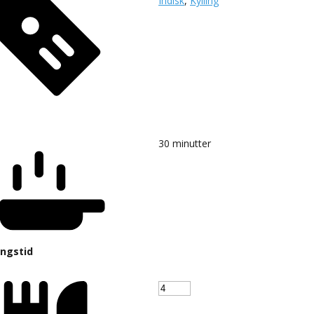
Indisk
,
Kylling
30
minutter
ingstid