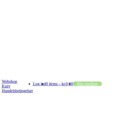
Webshop
Log ind
0 items –
kr.
0,00
Bliv medlem
Kurv
Handelsbetingelser