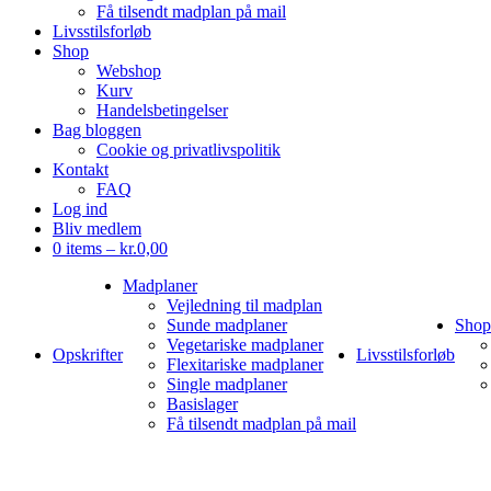
Få tilsendt madplan på mail
Livsstilsforløb
Shop
Webshop
Kurv
Handelsbetingelser
Bag bloggen
Cookie og privatlivspolitik
Kontakt
FAQ
Log ind
Bliv medlem
0 items –
kr.
0,00
Madplaner
Vejledning til madplan
Sunde madplaner
Shop
Vegetariske madplaner
Opskrifter
Livsstilsforløb
Flexitariske madplaner
Single madplaner
Basislager
Få tilsendt madplan på mail