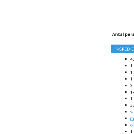
Antal per
INGREDI
4
1
1
1
3
1
1
3
s
me
ol
1