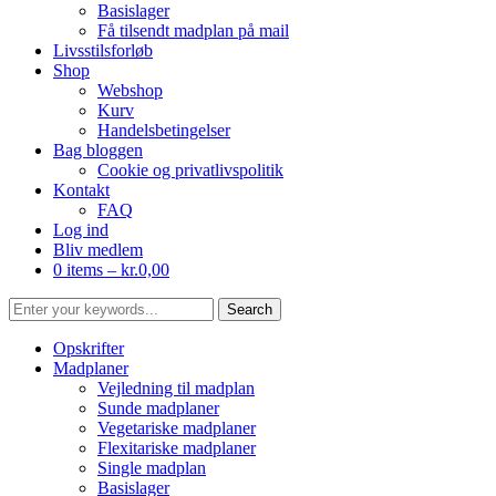
Basislager
Få tilsendt madplan på mail
Livsstilsforløb
Shop
Webshop
Kurv
Handelsbetingelser
Bag bloggen
Cookie og privatlivspolitik
Kontakt
FAQ
Log ind
Bliv medlem
0 items –
kr.
0,00
Opskrifter
Madplaner
Vejledning til madplan
Sunde madplaner
Vegetariske madplaner
Flexitariske madplaner
Single madplan
Basislager