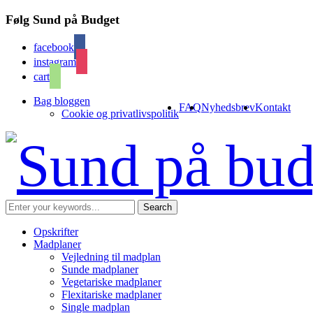
Følg Sund på Budget
facebook
instagram
cart
Bag bloggen
FAQ
Nyhedsbrev
Kontakt
Cookie og privatlivspolitik
Opskrifter
Madplaner
Vejledning til madplan
Sunde madplaner
Vegetariske madplaner
Flexitariske madplaner
Single madplan