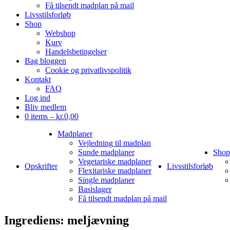
Få tilsendt madplan på mail
Livsstilsforløb
Shop
Webshop
Kurv
Handelsbetingelser
Bag bloggen
Cookie og privatlivspolitik
Kontakt
FAQ
Log ind
Bliv medlem
0 items –
kr.
0,00
Madplaner
Vejledning til madplan
Sunde madplaner
Shop
Vegetariske madplaner
Opskrifter
Livsstilsforløb
Flexitariske madplaner
Single madplaner
Basislager
Få tilsendt madplan på mail
Ingrediens:
meljævning