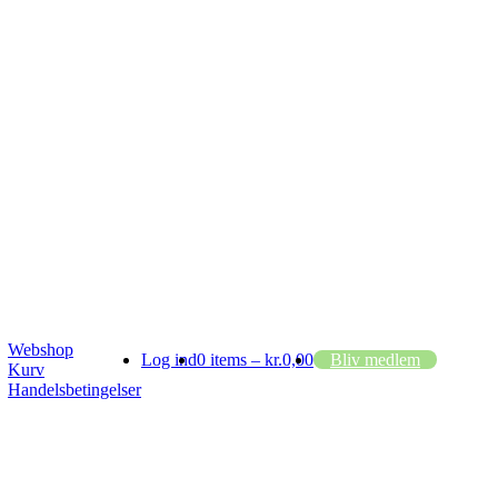
Webshop
Log ind
0 items –
kr.
0,00
Bliv medlem
Kurv
Handelsbetingelser