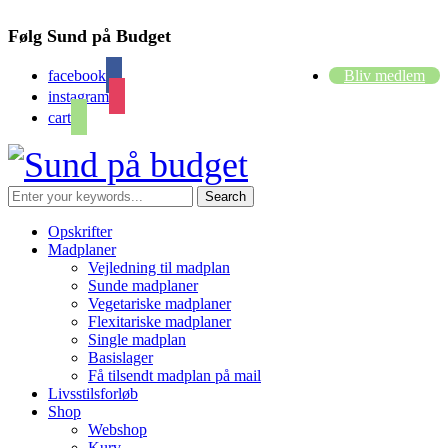
Følg Sund på Budget
facebook
Bliv medlem
instagram
cart
Opskrifter
Madplaner
Vejledning til madplan
Sunde madplaner
Vegetariske madplaner
Flexitariske madplaner
Single madplan
Basislager
Få tilsendt madplan på mail
Livsstilsforløb
Shop
Webshop
Kurv