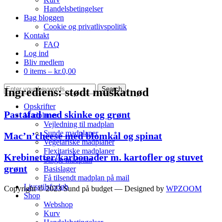
Handelsbetingelser
Bag bloggen
Cookie og privatlivspolitik
Kontakt
FAQ
Log ind
Bliv medlem
0 items –
kr.
0,00
Ingrediens:
stødt muskatnød
Opskrifter
Pastafad med skinke og grønt
Madplaner
Vejledning til madplan
Sunde madplaner
Mac’n’cheese med blomkål og spinat
Vegetariske madplaner
Flexitariske madplaner
Krebinetter/karbonader m. kartofler og stuvet
Single madplan
grønt
Basislager
Få tilsendt madplan på mail
Livsstilsforløb
Copyright © 2023 Sund på budget
— Designed by
WPZOOM
Shop
Webshop
Kurv