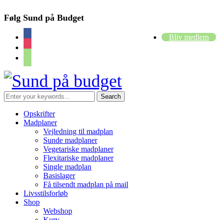
Følg Sund på Budget
facebook
Bliv medlem
instagram
cart
Opskrifter
Madplaner
Vejledning til madplan
Sunde madplaner
Vegetariske madplaner
Flexitariske madplaner
Single madplan
Basislager
Få tilsendt madplan på mail
Livsstilsforløb
Shop
Webshop
Kurv