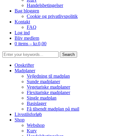
Handelsbetingelser
Bag bloggen
Cookie og privatlivspolitik
Kontakt
FAQ
Log ind
Bliv medlem
0 items –
kr.
0,00
Opskrifter
Madplaner
Vejledning til madplan
Sunde madplaner
Vegetariske madplaner
Flexitariske madplaner
Single madplan
Basislager
Få tilsendt madplan på mail
Livsstilsforløb
Shop
Webshop
Kurv