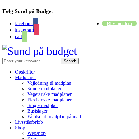
Følg Sund på Budget
facebook
Bliv medlem
instagram
cart
Opskrifter
Madplaner
Vejledning til madplan
Sunde madplaner
Vegetariske madplaner
Flexitariske madplaner
Single madplan
Basislager
Få tilsendt madplan på mail
Livsstilsforløb
Shop
Webshop
Kurv