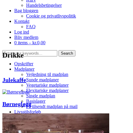
Handelsbetingelser
Bag bloggen
Cookie og privatlivspolitik
Kontakt
FAQ
Log ind
Bliv medlem
0 items –
kr.
0,00
Drikke
Opskrifter
Madplaner
Vejledning til madplan
Julekaffe
Sunde madplaner
Vegetariske madplaner
Flexitariske madplaner
Single madplan
Basislager
Børnegløgg
Få tilsendt madplan på mail
Livsstilsforløb
Shop
Webshop
Kurv