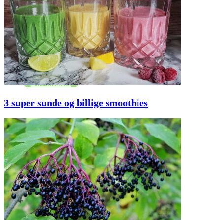
Handelsbetingelser
Bag bloggen
Cookie og privatlivspolitik
Kontakt
FAQ
Log ind
Bliv medlem
0 items –
kr.
0,00
Bliv medlem
3 super sunde og billige smoothies