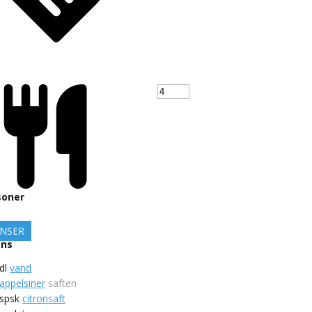
soner
ENSER
ens
dl
vand
appelsiner
saften
spsk
citronsaft