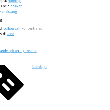
spsk
honning
-3
hele
nelliker
kanelstang
gg
dl
solbærsaft
koncentreret
-5
dl
vand
ndelsplitter og rosiner
Dansk
,
Jul