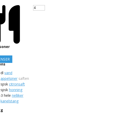
soner
ENSER
ens
dl
vand
appelsiner
saften
spsk
citronsaft
spsk
honning
-3
hele
nelliker
kanelstang
gg