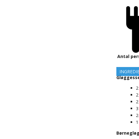
Antal per
INGREDI
Gløggess
2
2
2
3
2
1
Børneglø