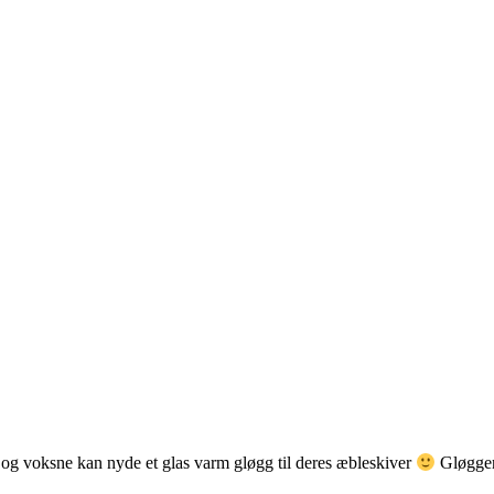
n og voksne kan nyde et glas varm gløgg til deres æbleskiver
Gløggen 