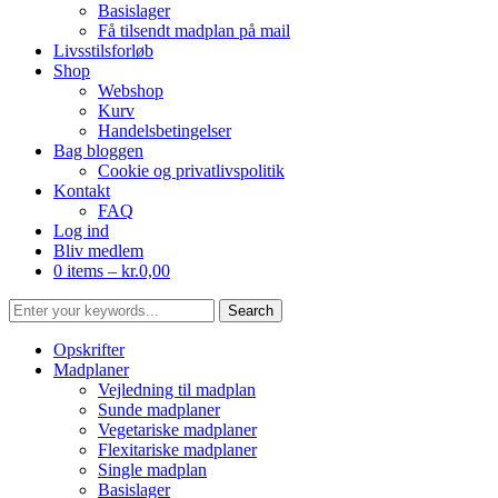
Basislager
Få tilsendt madplan på mail
Livsstilsforløb
Shop
Webshop
Kurv
Handelsbetingelser
Bag bloggen
Cookie og privatlivspolitik
Kontakt
FAQ
Log ind
Bliv medlem
0 items –
kr.
0,00
Opskrifter
Madplaner
Vejledning til madplan
Sunde madplaner
Vegetariske madplaner
Flexitariske madplaner
Single madplan
Basislager