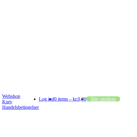
Webshop
Log ind
0 items –
kr.
0,00
Bliv medlem
Kurv
Handelsbetingelser