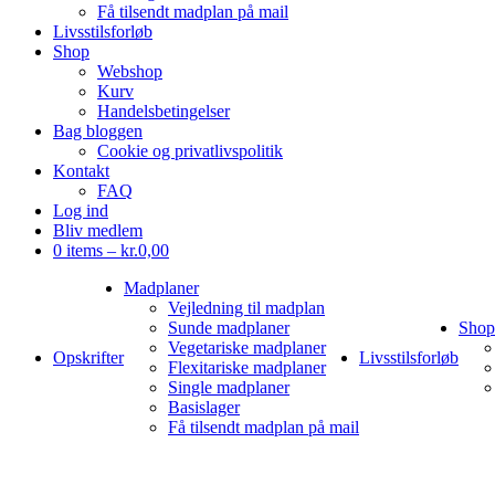
Få tilsendt madplan på mail
Livsstilsforløb
Shop
Webshop
Kurv
Handelsbetingelser
Bag bloggen
Cookie og privatlivspolitik
Kontakt
FAQ
Log ind
Bliv medlem
0 items –
kr.
0,00
Madplaner
Vejledning til madplan
Sunde madplaner
Shop
Vegetariske madplaner
Opskrifter
Livsstilsforløb
Flexitariske madplaner
Single madplaner
Basislager
Få tilsendt madplan på mail