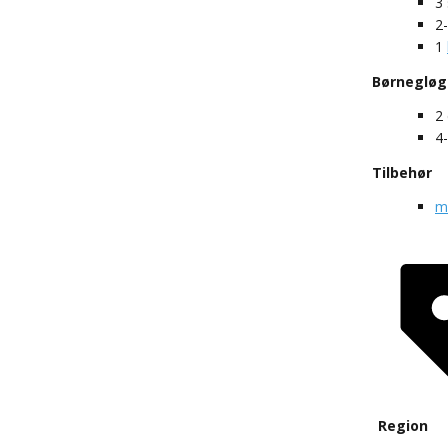
3
2
1
Børneglø
2
4
Tilbehør
ma
Region