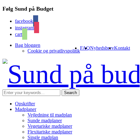
Følg Sund på Budget
facebook
instagram
cart
Bag bloggen
FAQ
Nyhedsbrev
Kontakt
Cookie og privatlivspolitik
Opskrifter
Madplaner
Vejledning til madplan
Sunde madplaner
Vegetariske madplaner
Flexitariske madplaner
Single madplan