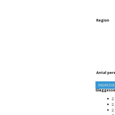
Region
Antal per
INGREDI
Gløggess
2
2
2