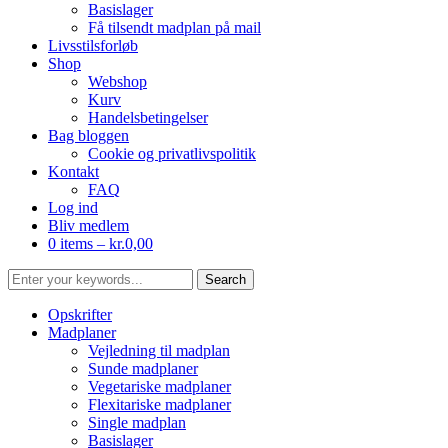
Basislager
Få tilsendt madplan på mail
Livsstilsforløb
Shop
Webshop
Kurv
Handelsbetingelser
Bag bloggen
Cookie og privatlivspolitik
Kontakt
FAQ
Log ind
Bliv medlem
0 items –
kr.
0,00
Opskrifter
Madplaner
Vejledning til madplan
Sunde madplaner
Vegetariske madplaner
Flexitariske madplaner
Single madplan
Basislager