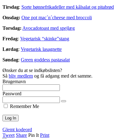
Tirsdag
:
Sorte bønnefrikadeller med kålsalat og pitabrød
Onsdag:
One pot mac´n´cheese med broccoli
Torsdag:
Avocadotoast med spejlæg
Fredag
:
Vegetarisk “skinke”stang
Lørdag
:
Vegetarisk lasagnette
Søndag
:
Green goddess pastasalat
Ønsker du at se indkøbslisten?
Så
bliv medlem
og få adgang med det samme.
Brugernavn
Password
Remember Me
Glemt kodeord
Tweet
Share
Pin It
Print