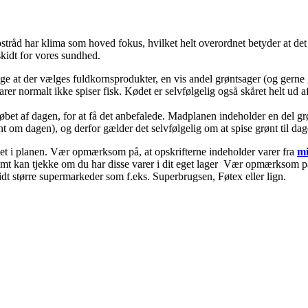
tråd har klima som hoved fokus, hvilket helt overordnet betyder at det 
skidt for vores sundhed.
ige at der vælges fuldkornsprodukter, en vis andel grøntsager (og gerne
tarer normalt ikke spiser fisk. Kødet er selvfølgelig også skåret helt u
 løbet af dagen, for at få det anbefalede. Madplanen indeholder en del 
om dagen), og derfor gælder det selvfølgelig om at spise grønt til dag
nket i planen. Vær opmærksom på, at opskrifterne indeholder varer fra
mi
nemt kan tjekke om du har disse varer i dit eget lager Vær opmærksom på 
idt større supermarkeder som f.eks. Superbrugsen, Føtex eller lign.