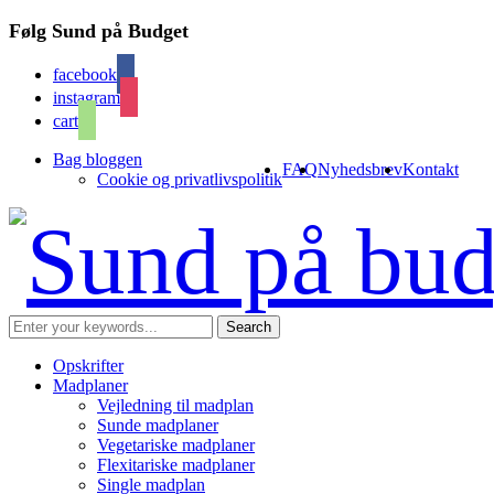
Følg Sund på Budget
facebook
instagram
cart
Bag bloggen
FAQ
Nyhedsbrev
Kontakt
Cookie og privatlivspolitik
Opskrifter
Madplaner
Vejledning til madplan
Sunde madplaner
Vegetariske madplaner
Flexitariske madplaner
Single madplan