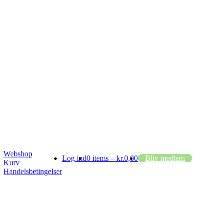
Webshop
Log ind
0 items –
kr.
0,00
Bliv medlem
Kurv
Handelsbetingelser