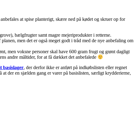
anbefales at spise planterigt, skære ned på kødet og skruer op for
 grove), bælgfrugter samt magre mejeriprodukter i retterne.
d af planen, men det er også meget godt i tråd med de nye anbefaling om
grønt, men voksne personer skal have 600 gram frugt og grønt dagligt
ens andre måltider, for at få dækket det anbefalede
t basislager
, der derfor ikke er anført på indkøbslisten eller regnet
at der en sjælden gang er varer på basislisten, særligt krydderierne,