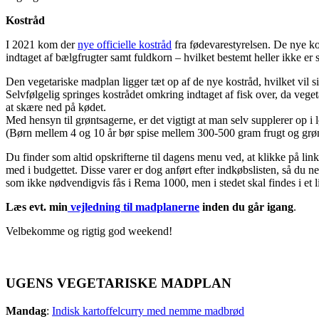
Kostråd
I 2021 kom der
nye officielle kostråd
fra fødevarestyrelsen. De nye kos
indtaget af bælgfrugter samt fuldkorn – hvilket bestemt heller ikke er 
Den vegetariske madplan ligger tæt op af de nye kostråd, hvilket vil s
Selvfølgelig springes kostrådet omkring indtaget af fisk over, da vege
at skære ned på kødet.
Med hensyn til grøntsagerne, er det vigtigt at man selv supplerer op i
(Børn mellem 4 og 10 år bør spise mellem 300-500 gram frugt og grønt 
Du finder som altid opskrifterne til dagens menu ved, at klikke på li
med i budgettet. Disse varer er dog anført efter indkøbslisten, så du 
som ikke nødvendigvis fås i Rema 1000, men i stedet skal findes i et l
Læs evt. min
vejledning til madplanerne
inden du går igang
.
Velbekomme og rigtig god weekend!
UGENS VEGETARISKE MADPLAN
Mandag
:
Indisk kartoffelcurry med nemme madbrød