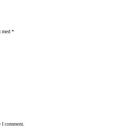
et med
*
e I comment.