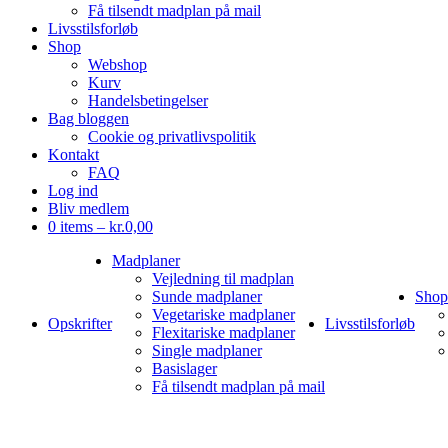
Få tilsendt madplan på mail
Livsstilsforløb
Shop
Webshop
Kurv
Handelsbetingelser
Bag bloggen
Cookie og privatlivspolitik
Kontakt
FAQ
Log ind
Bliv medlem
0 items –
kr.
0,00
Madplaner
Vejledning til madplan
Sunde madplaner
Shop
Vegetariske madplaner
Opskrifter
Livsstilsforløb
Flexitariske madplaner
Single madplaner
Basislager
Få tilsendt madplan på mail