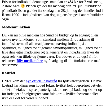
Prisen for indkøb til denne uges madplan er
454 kr
for 2 voksne og
2 store børn
Planen gælder fra mandag den 29. juni, tilbuddene
på indkøbslisten gælder fra søndag den 28. juni og der handles ind i
Rema 1000 – indkøbslisten kan dog sagtens bruges i andre butikker
også.
Medlemsfunktion
Du kan nu blive medlem hos Sund på budget og få adgang til en
række nye funktioner. Som standard medlem får du adgang til
indkøbslisterne til alle madplanerne, næringsindhold på alle
opskrifter, mulighed for at gemme favoritopskrifter, mulighed for at
lave dine egne madplaner og få genereret en indkøbsliste hvor du
også selv kan tilføje og fjerne varer. Derudover er du også fri for
reklamer.
Bliv medlem her
og få adgang til alle funktionerne med
det samme.
Kostråd
I 2021 kom der
nye officielle kostråd
fra fødevarestyrelsen. De nye
kostråd har klima som hoved fokus, hvilket helt overordnet betyder
at det anbefales at spise planterigt, skære ned på kødet og skruer op
for indtaget af bælgfrugter samt fuldkorn – hvilket bestemt heller
ikke er skidt for vores sundhed.