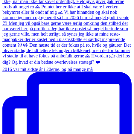
2016 var mit sidste år i 20erne, og på mange må