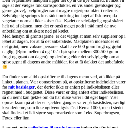
Den vegetariske madplan ligger tæt op af de nye kostråd, hvilket vil
sige at der vælges fuldkornsprodukter, en vis andel grøntsager (og
gerne grove), bælgfrugter samt magre mejeriprodukter i retterne.
Selvfølgelig springes kostrådet omkring indtaget af fisk over, da
vegetarer normalt ikke spiser fisk. Kødet er selvfølgelig også skåret
helt ud af planen, men det er også meget godt i tråd med de nye
anbefaling om at skære ned på kødet.
Med hensyn til grøntsagerne, er det vigtigt at man selv supplerer op i
løbet af dagen, for at få det anbefalede. Madplanen indeholder en
del grønt, men voksne personer skal have 600 gram frugt og grønt
dagligt (Børn mellem 4 og 10 år bør spise mellem 300-500 gram
frugt og grønt om dagen), og derfor gælder det selvfølgelig om at
spise grønt til dagens andre måltider, for at få dækket det anbefalede
Du finder som altid opskrifterne til dagens menu ved, at klikke på
linket i planen. Vær opmærksom på, at opskrifterne indeholder varer
fra
mit basislager
, der derfor ikke er anført på indkøbslisten eller
regnet med i budgettet. Disse varer er dog anført efter indkøbslisten,
så du nemt kan tjekke om du har disse varer i dit eget lager Vær
opmærksom på at der en sjælden gang er varer på basislisten, særligt
krydderierne, som ikke nødvendigvis fås i Rema 1000, men i stedet
skal findes i et lidt større supermarkeder som f.eks. Superbrugsen,
Føtex eller lign.
Læs evt. min
vejledning til madplanerne
inden du går igang
.