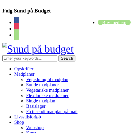
Følg Sund på Budget
facebook
Bliv medlem
instagram
cart
Opskrifter
Madplaner
Vejledning til madplan
Sunde madplaner
Vegetariske madplaner
Flexitariske madplaner
Single madplan
Basislager
Få tilsendt madplan på mail
Livsstilsforløb
Shop
Webshop
Kurv