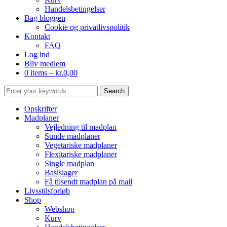
Handelsbetingelser
Bag bloggen
Cookie og privatlivspolitik
Kontakt
FAQ
Log ind
Bliv medlem
0 items –
kr.
0,00
Opskrifter
Madplaner
Vejledning til madplan
Sunde madplaner
Vegetariske madplaner
Flexitariske madplaner
Single madplan
Basislager
Få tilsendt madplan på mail
Livsstilsforløb
Shop
Webshop
Kurv