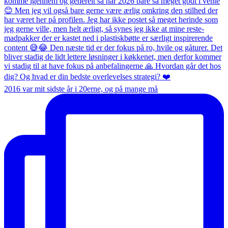
2016 var mit sidste år i 20erne, og på mange må