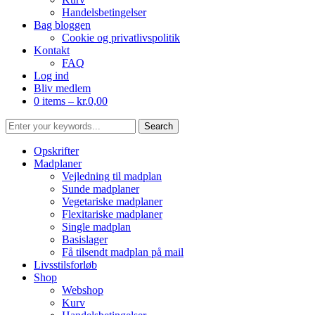
Handelsbetingelser
Bag bloggen
Cookie og privatlivspolitik
Kontakt
FAQ
Log ind
Bliv medlem
0 items –
kr.
0,00
Opskrifter
Madplaner
Vejledning til madplan
Sunde madplaner
Vegetariske madplaner
Flexitariske madplaner
Single madplan
Basislager
Få tilsendt madplan på mail
Livsstilsforløb
Shop
Webshop
Kurv