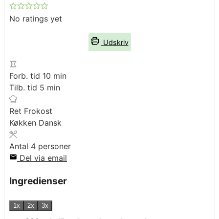
No ratings yet
Udskriv
minutter
Forb. tid
10
min
minutter
Tilb. tid
5
min
Ret
Frokost
Køkken
Dansk
Antal
4
personer
Del via email
Ingredienser
1x
2x
3x