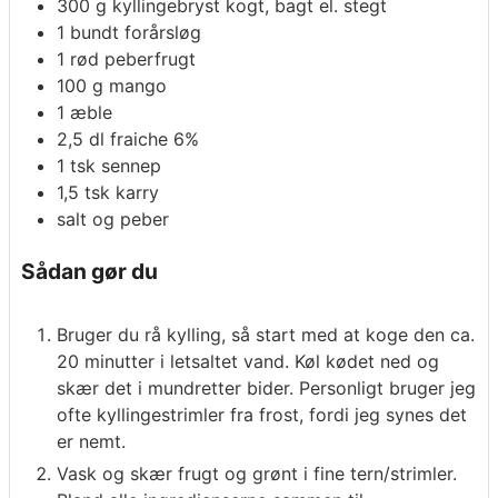
300
g
kyllingebryst
kogt, bagt el. stegt
1
bundt
forårsløg
1
rød peberfrugt
100
g
mango
1
æble
2,5
dl
fraiche 6%
1
tsk
sennep
1,5
tsk
karry
salt og peber
Sådan gør du
Bruger du rå kylling, så start med at koge den ca.
20 minutter i letsaltet vand. Køl kødet ned og
skær det i mundretter bider. Personligt bruger jeg
ofte kyllingestrimler fra frost, fordi jeg synes det
er nemt.
Vask og skær frugt og grønt i fine tern/strimler.