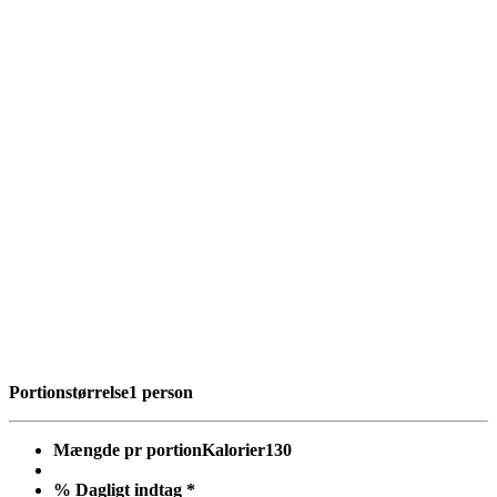
Portionstørrelse
1 person
Mængde pr portion
Kalorier
130
% Dagligt indtag *