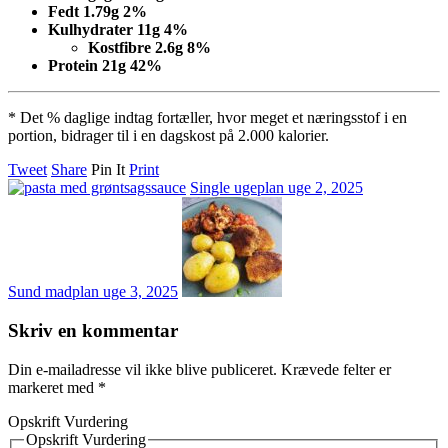
Fedt
1.79
g
2
%
Kulhydrater
11
g
4
%
Kostfibre
2.6
g
8
%
Protein
21
g
42
%
* Det % daglige indtag fortæller, hvor meget et næringsstof i en
portion, bidrager til i en dagskost på 2.000 kalorier.
Tweet
Share
Pin It
Print
Single ugeplan uge 2, 2025
Sund madplan uge 3, 2025
Skriv en kommentar
Din e-mailadresse vil ikke blive publiceret.
Krævede felter er
markeret med
*
Opskrift Vurdering
Opskrift Vurdering