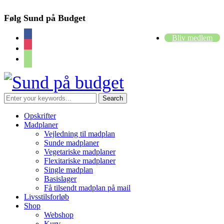
Følg Sund på Budget
facebook
Bliv medlem
instagram
cart
Opskrifter
Madplaner
Vejledning til madplan
Sunde madplaner
Vegetariske madplaner
Flexitariske madplaner
Single madplan
Basislager
Få tilsendt madplan på mail
Livsstilsforløb
Shop
Webshop
Kurv