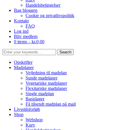
Handelsbetingelser
Bag bloggen
Cookie og privatlivspolitik
Kontakt
FAQ
Log ind
Bliv medlem
0 items –
kr.
0,00
Opskrifter
Madplaner
Vejledning til madplan
Sunde madplaner
Vegetariske madplaner
Flexitariske madplaner
Single madplan
Basislager
Få tilsendt madplan på mail
Livsstilsforløb
Shop
Webshop
Kurv