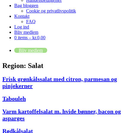
Handelsbetingelser
Bag bloggen
Cookie og privatlivspolitik
Kontakt
FAQ
Log ind
Bliv medlem
0 items –
kr.
0,00
Bliv medlem
Region:
Salat
Frisk grønkålssalat med citron, parmesan og
pinjekerner
Tabouleh
Varm kartoffelsalat m. hvide bønner, bacon og
asparges
Rødkålsalat