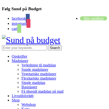
Følg Sund på Budget
facebook
Bliv medlem
instagram
cart
Opskrifter
Madplaner
Vejledning til madplan
Sunde madplaner
Vegetariske madplaner
Flexitariske madplaner
Single madplan
Basislager
Få tilsendt madplan på mail
Livsstilsforløb
Shop
Webshop
Kurv