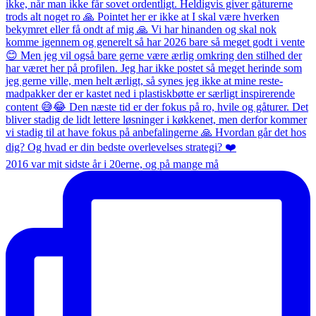
2016 var mit sidste år i 20erne, og på mange må