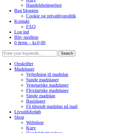
Handelsbetingelser
Bag bloggen
Cookie og privatlivspolitik
Kontakt
FAQ
Log ind
Bliv medlem
0 items –
kr.
0,00
Opskrifter
Madplaner
Vejledning til madplan
Sunde madplaner
Vegetariske madplaner
Flexitariske madplaner
Single madplan
Basislager
Få tilsendt madplan på mail
Livsstilsforløb
Shop
Webshop
Kurv