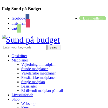
Følg Sund på Budget
facebook
Bliv medlem
instagram
cart
Opskrifter
Madplaner
Vejledning til madplan
Sunde madplaner
Vegetariske madplaner
Flexitariske madplaner
Single madplan
Basislager
Få tilsendt madplan på mail
Livsstilsforløb
Shop
Webshop
Kurv