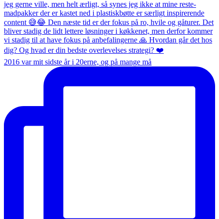
2016 var mit sidste år i 20erne, og på mange må