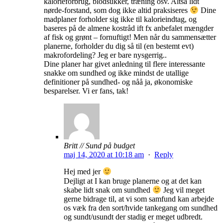
kalorieforbrug, blodsukker, træning osv. Altså lidt
nørde-forstand, som dog ikke altid praksiseres
Dine
madplaner forholder sig ikke til kalorieindtag, og
baseres på de almene kostråd ift fx anbefalet mængder
af fisk og grønt – fornuftigt! Men når du sammensætter
planerne, forholder du dig så til (en bestemt evt)
makrofordeling? Jeg er bare nysgerrig..
Dine planer har givet anledning til flere interessante
snakke om sundhed og ikke mindst de utallige
definitioner på sundhed- og nåå ja, økonomiske
besparelser. Vi er fans, tak!
Britt // Sund på budget
maj 14, 2020 at 10:18 am
·
Reply
Hej med jer
Dejligt at I kan bruge planerne og at det kan
skabe lidt snak om sundhed
Jeg vil meget
gerne bidrage til, at vi som samfund kan arbejde
os væk fra den sort/hvide tankegang om sundhed
og sundt/usundt der stadig er meget udbredt.