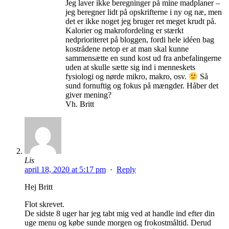
Jeg laver ikke beregninger på mine madplaner –
jeg beregner lidt på opskrifterne i ny og næ, men
det er ikke noget jeg bruger ret meget krudt på.
Kalorier og makrofordeling er stærkt
nedprioriteret på bloggen, fordi hele idéen bag
kostrådene netop er at man skal kunne
sammensætte en sund kost ud fra anbefalingerne
uden at skulle sætte sig ind i menneskets
fysiologi og nørde mikro, makro, osv.
Så
sund fornuftig og fokus på mængder. Håber det
giver mening?
Vh. Britt
Lis
april 18, 2020 at 5:17 pm
·
Reply
Hej Britt
Flot skrevet.
De sidste 8 uger har jeg tabt mig ved at handle ind efter din
uge menu og købe sunde morgen og frokostmåltid. Derud