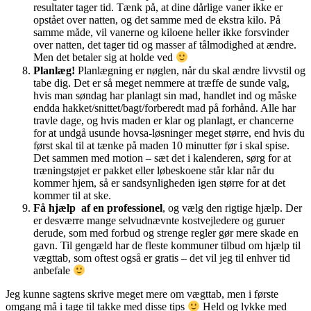
resultater tager tid. Tænk på, at dine dårlige vaner ikke er
opstået over natten, og det samme med de ekstra kilo. På
samme måde, vil vanerne og kiloene heller ikke forsvinder
over natten, det tager tid og masser af tålmodighed at ændre.
Men det betaler sig at holde ved
Planlæg!
Planlægning er nøglen, når du skal ændre livvstil og
tabe dig. Det er så meget nemmere at træffe de sunde valg,
hvis man søndag har planlagt sin mad, handlet ind og måske
endda hakket/snittet/bagt/forberedt mad på forhånd. Alle har
travle dage, og hvis maden er klar og planlagt, er chancerne
for at undgå usunde hovsa-løsninger meget større, end hvis du
først skal til at tænke på maden 10 minutter før i skal spise.
Det sammen med motion – sæt det i kalenderen, sørg for at
træningstøjet er pakket eller løbeskoene står klar når du
kommer hjem, så er sandsynligheden igen større for at det
kommer til at ske.
Få hjælp af en professionel
, og vælg den rigtige hjælp. Der
er desværre mange selvudnævnte kostvejledere og guruer
derude, som med forbud og strenge regler gør mere skade en
gavn. Til gengæld har de fleste kommuner tilbud om hjælp til
vægttab, som oftest også er gratis – det vil jeg til enhver tid
anbefale
Jeg kunne sagtens skrive meget mere om vægttab, men i første
omgang må i tage til takke med disse tips
Held og lykke med