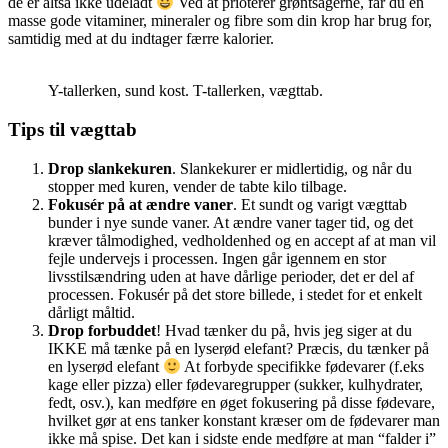
de er altså ikke udeladt
Ved at prioterer grøntsagerne, får du en
masse gode vitaminer, mineraler og fibre som din krop har brug for,
samtidig med at du indtager færre kalorier.
Y-tallerken, sund kost. T-tallerken, vægttab.
Tips til vægttab
Drop slankekuren
. Slankekurer er midlertidig, og når du
stopper med kuren, vender de tabte kilo tilbage.
Fokusér på at ændre vaner
. Et sundt og varigt vægttab
bunder i nye sunde vaner. At ændre vaner tager tid, og det
kræver tålmodighed, vedholdenhed og en accept af at man vil
fejle undervejs i processen. Ingen går igennem en stor
livsstilsændring uden at have dårlige perioder, det er del af
processen. Fokusér på det store billede, i stedet for et enkelt
dårligt måltid.
Drop forbuddet
! Hvad tænker du på, hvis jeg siger at du
IKKE må tænke på en lyserød elefant? Præcis, du tænker på
en lyserød elefant
At forbyde specifikke fødevarer (f.eks
kage eller pizza) eller fødevaregrupper (sukker, kulhydrater,
fedt, osv.), kan medføre en øget fokusering på disse fødevare,
hvilket gør at ens tanker konstant kræser om de fødevarer man
ikke må spise. Det kan i sidste ende medføre at man “falder i”