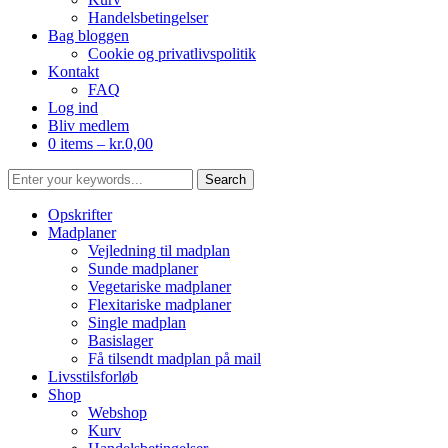
Handelsbetingelser
Bag bloggen
Cookie og privatlivspolitik
Kontakt
FAQ
Log ind
Bliv medlem
0 items –
kr.
0,00
Opskrifter
Madplaner
Vejledning til madplan
Sunde madplaner
Vegetariske madplaner
Flexitariske madplaner
Single madplan
Basislager
Få tilsendt madplan på mail
Livsstilsforløb
Shop
Webshop
Kurv