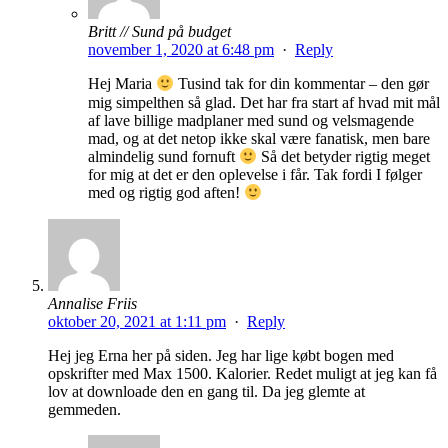
Britt // Sund på budget
november 1, 2020 at 6:48 pm
·
Reply
Hej Maria
Tusind tak for din kommentar – den gør
mig simpelthen så glad. Det har fra start af hvad mit mål
af lave billige madplaner med sund og velsmagende
mad, og at det netop ikke skal være fanatisk, men bare
almindelig sund fornuft
Så det betyder rigtig meget
for mig at det er den oplevelse i får. Tak fordi I følger
med og rigtig god aften!
Annalise Friis
oktober 20, 2021 at 1:11 pm
·
Reply
Hej jeg Erna her på siden. Jeg har lige købt bogen med
opskrifter med Max 1500. Kalorier. Redet muligt at jeg kan få
lov at downloade den en gang til. Da jeg glemte at
gemmeden.