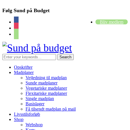
Følg Sund på Budget
facebook
Bliv medlem
instagram
cart
Opskrifter
Madplaner
Vejledning til madplan
Sunde madplaner
Vegetariske madplaner
Flexitariske madplaner
Single madplan
Basislager
Få tilsendt madplan på mail
Livsstilsforløb
Shop
Webshop
Kurv