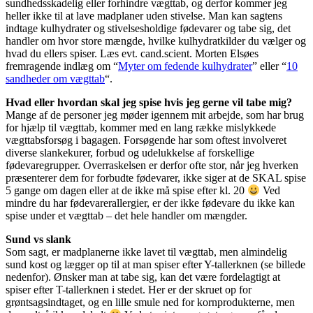
sundhedsskadelig eller forhindre vægttab, og derfor kommer jeg
heller ikke til at lave madplaner uden stivelse. Man kan sagtens
indtage kulhydrater og stivelsesholdige fødevarer og tabe sig, det
handler om hvor store mængde, hvilke kulhydratkilder du vælger og
hvad du ellers spiser. Læs evt. cand.scient. Morten Elsøes
fremragende indlæg om “
Myter om fedende kulhydrater
” eller “
10
sandheder om vægttab
“.
Hvad eller hvordan skal jeg spise hvis jeg gerne vil tabe mig?
Mange af de personer jeg møder igennem mit arbejde, som har brug
for hjælp til vægttab, kommer med en lang række mislykkede
vægttabsforsøg i bagagen. Forsøgende har som oftest involveret
diverse slankekurer, forbud og udelukkelse af forskellige
fødevaregrupper. Overraskelsen er derfor ofte stor, når jeg hverken
præsenterer dem for forbudte fødevarer, ikke siger at de SKAL spise
5 gange om dagen eller at de ikke må spise efter kl. 20
Ved
mindre du har fødevarerallergier, er der ikke fødevare du ikke kan
spise under et vægttab – det hele handler om mængder.
Sund vs slank
Som sagt, er madplanerne ikke lavet til vægttab, men almindelig
sund kost og lægger op til at man spiser efter Y-tallerknen (se billede
nedenfor). Ønsker man at tabe sig, kan det være fordelagtigt at
spiser efter T-tallerknen i stedet. Her er der skruet op for
grøntsagsindtaget, og en lille smule ned for kornprodukterne, men