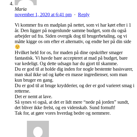
Maria
november 1, 2020 at 6:41 pm
·
Reply
Vi kommer fra en madplan på nettet, som vi har kørt efter i 1
år. Den ligger på nogenlunde samme budget, som du også
arbejder ud fra. Siden overgik dog til brugerbetaling, og vi
måtte kigge os om efter et alternativ, og endte her på din side
Hvilket held for os, for maden på dine opskrifter smager
fantastisk. Vi havde bare accepteret at mad på budget, bare
var kedeligt. Og dette udsagn har du gjort til skamme.
Du er god til at holde dig inden for nogle bestemte basisvarer,
man skal ikke ud og købe en masse ingredienser, som man
kun bruger en gang.
Du er god til at bruge krydderier, og der er god varieret smag i
retterne.
Det er nemt at lave.
Så synes vi også, at det er lidt mere “nede på jorden” sundt,
det bliver ikke frelst, og en videnskab. Sund fornuft!
Tak for, at gøre vores hverdag bedre og nemmere.