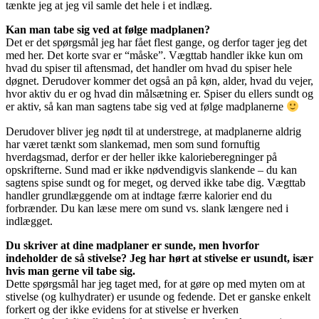
tænkte jeg at jeg vil samle det hele i et indlæg.
Kan man tabe sig ved at følge madplanen?
Det er det spørgsmål jeg har fået flest gange, og derfor tager jeg det
med her. Det korte svar er “måske”. Vægttab handler ikke kun om
hvad du spiser til aftensmad, det handler om hvad du spiser hele
døgnet. Derudover kommer det også an på køn, alder, hvad du vejer,
hvor aktiv du er og hvad din målsætning er. Spiser du ellers sundt og
er aktiv, så kan man sagtens tabe sig ved at følge madplanerne
Derudover bliver jeg nødt til at understrege, at madplanerne aldrig
har været tænkt som slankemad, men som sund fornuftig
hverdagsmad, derfor er der heller ikke kalorieberegninger på
opskrifterne. Sund mad er ikke nødvendigvis slankende – du kan
sagtens spise sundt og for meget, og derved ikke tabe dig. Vægttab
handler grundlæggende om at indtage færre kalorier end du
forbrænder. Du kan læse mere om sund vs. slank længere ned i
indlægget.
Du skriver at dine madplaner er sunde, men hvorfor
indeholder de så stivelse? Jeg har hørt at stivelse er usundt, især
hvis man gerne vil tabe sig.
Dette spørgsmål har jeg taget med, for at gøre op med myten om at
stivelse (og kulhydrater) er usunde og fedende. Det er ganske enkelt
forkert og der ikke evidens for at stivelse er hverken