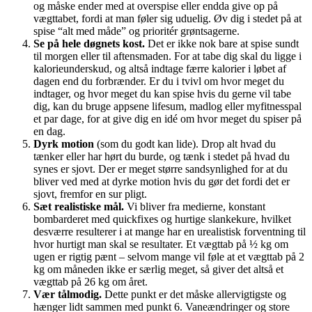
og måske ender med at overspise eller endda give op på
vægttabet, fordi at man føler sig uduelig. Øv dig i stedet på at
spise “alt med måde” og prioritér grøntsagerne.
Se på hele døgnets kost.
Det er ikke nok bare at spise sundt
til morgen eller til aftensmaden. For at tabe dig skal du ligge i
kalorieunderskud, og altså indtage færre kalorier i løbet af
dagen end du forbrænder. Er du i tvivl om hvor meget du
indtager, og hvor meget du kan spise hvis du gerne vil tabe
dig, kan du bruge appsene lifesum, madlog eller myfitnesspal
et par dage, for at give dig en idé om hvor meget du spiser på
en dag.
Dyrk motion
(som du godt kan lide). Drop alt hvad du
tænker eller har hørt du burde, og tænk i stedet på hvad du
synes er sjovt. Der er meget større sandsynlighed for at du
bliver ved med at dyrke motion hvis du gør det fordi det er
sjovt, fremfor en sur pligt.
Sæt realistiske mål.
Vi bliver fra medierne, konstant
bombarderet med quickfixes og hurtige slankekure, hvilket
desværre resulterer i at mange har en urealistisk forventning til
hvor hurtigt man skal se resultater. Et vægttab på ½ kg om
ugen er rigtig pænt – selvom mange vil føle at et vægttab på 2
kg om måneden ikke er særlig meget, så giver det altså et
vægttab på 26 kg om året.
Vær tålmodig.
Dette punkt er det måske allervigtigste og
hænger lidt sammen med punkt 6. Vaneændringer og store