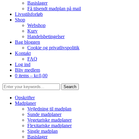
Basislager
Få tilsendt madplan på mail
Livsstilsforløb
Shop
Webshop
Kurv
Handelsbetingelser
Bag bloggen
Cookie og privatlivspolitik
Kontakt
FAQ
Log ind
Bliv medlem
0 items –
kr.
0,00
Opskrifter
Madplaner
Vejledning til madplan
Sunde madplaner
Vegetariske madplaner
Flexitariske madplaner
Single madplan
Basislager