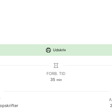
Udskriv
FORB. TID
minutter
35
min
T
A
opskrifter