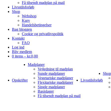
Få tilsendt madplan på mail
Livsstilsforløb
Shop
Webshop
Kurv
Handelsbetingelser
Bag bloggen
Cookie og privatlivspolitik
Kontakt
FAQ
Log ind
Bliv medlem
0 items –
kr.
0,00
Madplaner
Vejledning til madplan
Sunde madplaner
Shop
Vegetariske madplaner
Opskrifter
Livsstilsforløb
Flexitariske madplaner
Single madplaner
Basislager
Få tilsendt madplan på mail