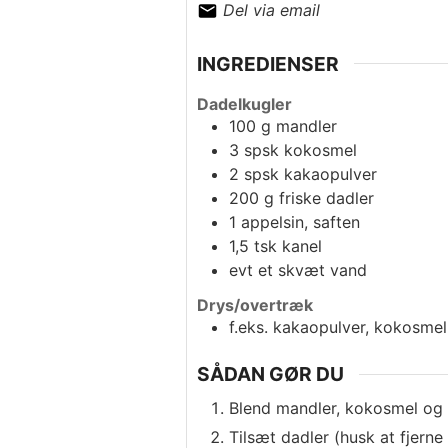
Del via email
INGREDIENSER
Dadelkugler
100
g
mandler
3
spsk
kokosmel
2
spsk
kakaopulver
200
g
friske dadler
1
appelsin, saften
1,5
tsk
kanel
evt et skvæt vand
Drys/overtræk
f.eks. kakaopulver, kokosmel
SÅDAN GØR DU
Blend mandler, kokosmel og 
Tilsæt dadler (husk at fjerne