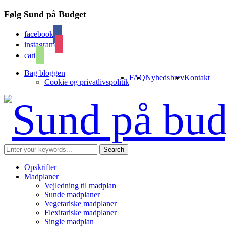
Følg Sund på Budget
facebook
instagram
cart
Bag bloggen
FAQ
Nyhedsbrev
Kontakt
Cookie og privatlivspolitik
Opskrifter
Madplaner
Vejledning til madplan
Sunde madplaner
Vegetariske madplaner
Flexitariske madplaner
Single madplan