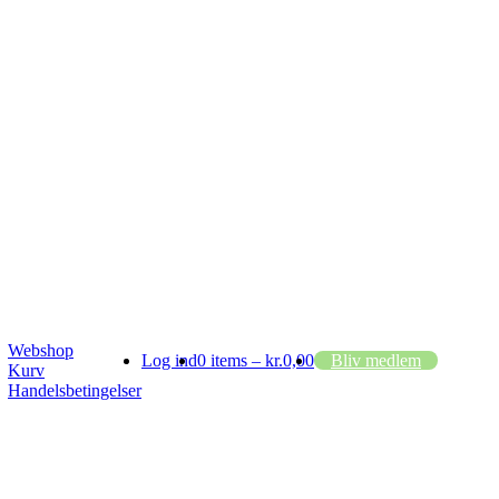
Webshop
Log ind
0 items –
kr.
0,00
Bliv medlem
Kurv
Handelsbetingelser