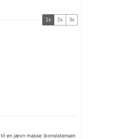
1x
2x
3x
e til en jævn masse (konsistensen