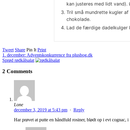
kan justeres med lidt vand). 
Tril små mundrette kugler af
chokolade.
Lad de færdige dadelkulger k
Tweet
Share
Pin It
Print
1. december: Adventskonkurrence fra plusbog.dk
Sprød rødkålsalat
2 Comments
Lone
december 3, 2019 at 5:43 pm
·
Reply
Har prøvet at putte en håndfuld rosiner, blødt op i evt cognac, 