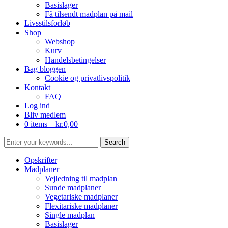
Basislager
Få tilsendt madplan på mail
Livsstilsforløb
Shop
Webshop
Kurv
Handelsbetingelser
Bag bloggen
Cookie og privatlivspolitik
Kontakt
FAQ
Log ind
Bliv medlem
0 items –
kr.
0,00
Opskrifter
Madplaner
Vejledning til madplan
Sunde madplaner
Vegetariske madplaner
Flexitariske madplaner
Single madplan
Basislager