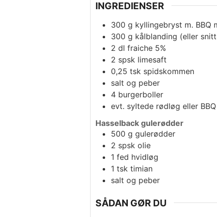
INGREDIENSER
300
g
kyllingebryst m. BBQ 
300
g
kålblanding (eller snit
2
dl
fraiche 5%
2
spsk
limesaft
0,25
tsk
spidskommen
salt og peber
4
burgerboller
evt.
syltede rødløg eller BB
Hasselback gulerødder
500
g
gulerødder
2
spsk
olie
1
fed
hvidløg
1
tsk
timian
salt og peber
SÅDAN GØR DU