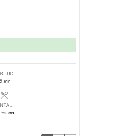
B. TID
minutter
5
min
NTAL
personer