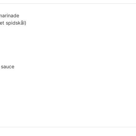
marinade
tet spidskål)
Q sauce