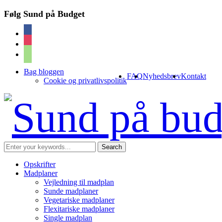
Følg Sund på Budget
facebook
instagram
cart
Bag bloggen
FAQ
Nyhedsbrev
Kontakt
Cookie og privatlivspolitik
Opskrifter
Madplaner
Vejledning til madplan
Sunde madplaner
Vegetariske madplaner
Flexitariske madplaner
Single madplan