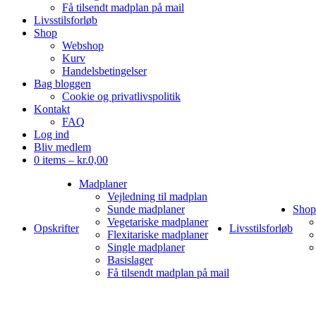
Få tilsendt madplan på mail
Livsstilsforløb
Shop
Webshop
Kurv
Handelsbetingelser
Bag bloggen
Cookie og privatlivspolitik
Kontakt
FAQ
Log ind
Bliv medlem
0 items –
kr.
0,00
Madplaner
Vejledning til madplan
Sunde madplaner
Shop
Vegetariske madplaner
Opskrifter
Livsstilsforløb
Flexitariske madplaner
Single madplaner
Basislager
Få tilsendt madplan på mail