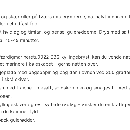
og skær riller på tværs i gulerødderne, ca. halvt igennem.
 i et ildfast fad.
 hvidløg og timian, og pensel gulerødderne. Drys med salt
a. 40-45 minutter.
ærdigmarineretu0022 BBQ kyllingebryst, kan du vende natur
t marinere i køleskabet – gerne natten over.
eplade med bagepapir og bag den i ovnen ved 200 grader i
i skrå skiver.
 med fraiche, limesaft, spidskommen og smages til med s
posen.
kyllingeskiver og evt. syltede rødløg – ønsker du en kraftig
 du kommer fyld i.
ack gulerødder.