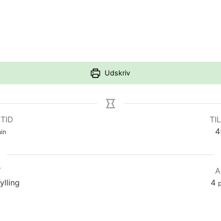
Udskriv
 TID
TIL
inutter
4
in
T
A
ylling
4