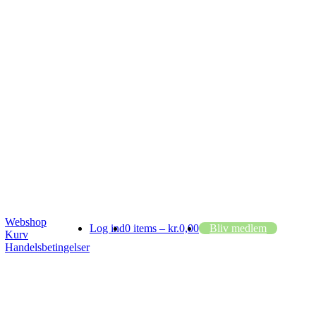
Webshop
Log ind
0 items –
kr.
0,00
Bliv medlem
Kurv
Handelsbetingelser