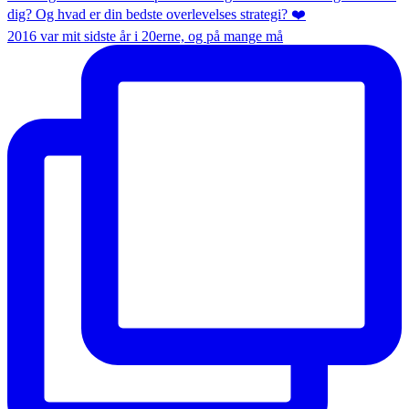
2016 var mit sidste år i 20erne, og på mange må