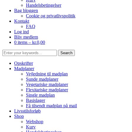
Handelsbetingelser
Bag bloggen
Cookie og privatlivspolitik
Kontakt
FAQ
Log ind
Bliv medlem
0 items –
kr.
0,00
Opskrifter
Madplaner
Vejledning til madplan
Sunde madplaner
Vegetariske madplaner
Flexitariske madplaner
Single madplan
Basislager
Få tilsendt madplan på mail
Livsstilsforløb
Shop
Webshop
Kurv