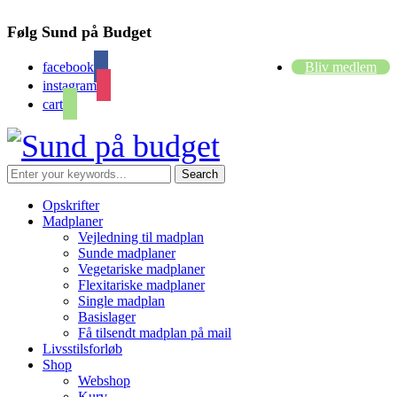
Følg Sund på Budget
facebook
Bliv medlem
instagram
cart
Opskrifter
Madplaner
Vejledning til madplan
Sunde madplaner
Vegetariske madplaner
Flexitariske madplaner
Single madplan
Basislager
Få tilsendt madplan på mail
Livsstilsforløb
Shop
Webshop
Kurv