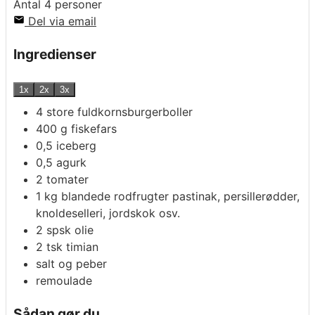
Antal
4
personer
Del via email
Ingredienser
1x
2x
3x
4
store fuldkornsburgerboller
400
g
fiskefars
0,5
iceberg
0,5
agurk
2
tomater
1
kg
blandede rodfrugter pastinak, persillerødder,
knoldeselleri, jordskok osv.
2
spsk
olie
2
tsk
timian
salt og peber
remoulade
Sådan gør du