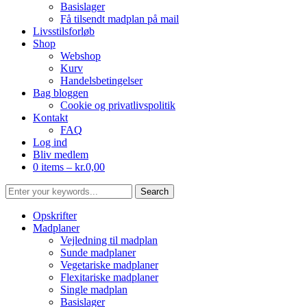
Basislager
Få tilsendt madplan på mail
Livsstilsforløb
Shop
Webshop
Kurv
Handelsbetingelser
Bag bloggen
Cookie og privatlivspolitik
Kontakt
FAQ
Log ind
Bliv medlem
0 items –
kr.
0,00
Opskrifter
Madplaner
Vejledning til madplan
Sunde madplaner
Vegetariske madplaner
Flexitariske madplaner
Single madplan
Basislager