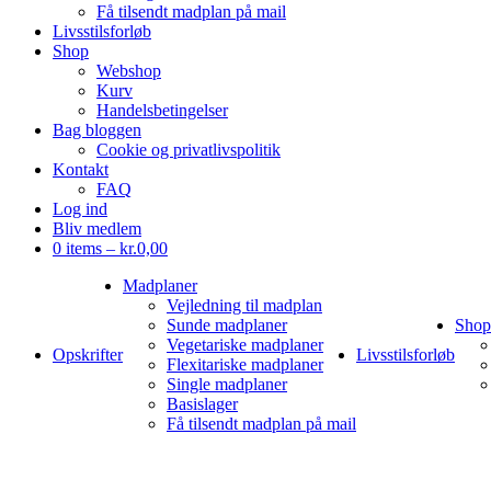
Få tilsendt madplan på mail
Livsstilsforløb
Shop
Webshop
Kurv
Handelsbetingelser
Bag bloggen
Cookie og privatlivspolitik
Kontakt
FAQ
Log ind
Bliv medlem
0 items –
kr.
0,00
Madplaner
Vejledning til madplan
Sunde madplaner
Shop
Vegetariske madplaner
Opskrifter
Livsstilsforløb
Flexitariske madplaner
Single madplaner
Basislager
Få tilsendt madplan på mail