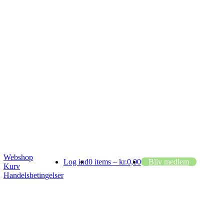
Webshop
Log ind
0 items –
kr.
0,00
Bliv medlem
Kurv
Handelsbetingelser