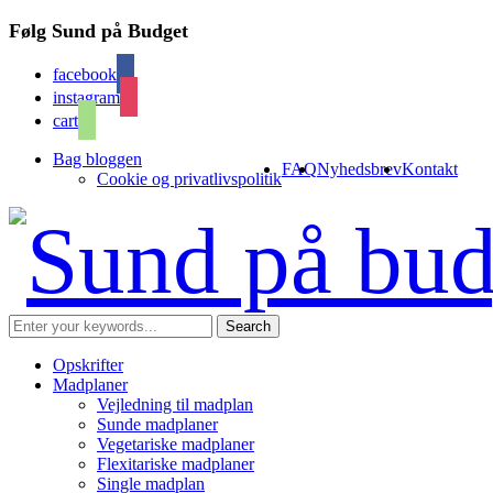
Følg Sund på Budget
facebook
instagram
cart
Bag bloggen
FAQ
Nyhedsbrev
Kontakt
Cookie og privatlivspolitik
Opskrifter
Madplaner
Vejledning til madplan
Sunde madplaner
Vegetariske madplaner
Flexitariske madplaner
Single madplan