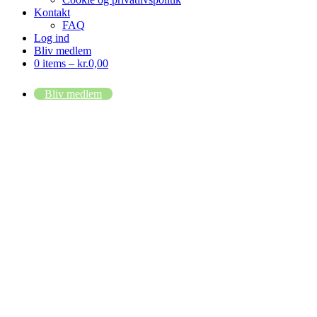
Kontakt
FAQ
Log ind
Bliv medlem
0 items –
kr.
0,00
Bliv medlem