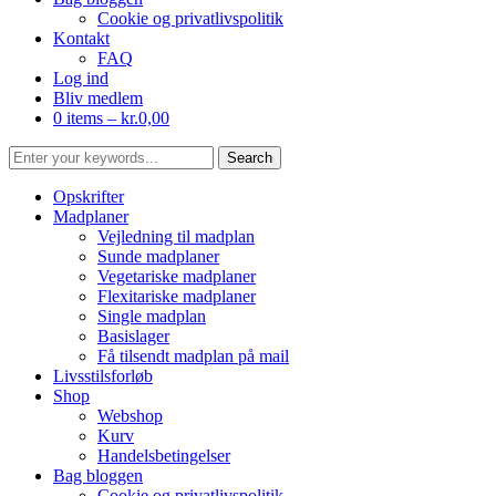
Cookie og privatlivspolitik
Kontakt
FAQ
Log ind
Bliv medlem
0 items –
kr.
0,00
Opskrifter
Madplaner
Vejledning til madplan
Sunde madplaner
Vegetariske madplaner
Flexitariske madplaner
Single madplan
Basislager
Få tilsendt madplan på mail
Livsstilsforløb
Shop
Webshop
Kurv
Handelsbetingelser
Bag bloggen
Cookie og privatlivspolitik