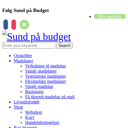
Følg Sund på Budget
Bliv medlem
cart
facebook
instagram
Opskrifter
Madplaner
Vejledning til madplan
Sunde madplaner
Vegetariske madplaner
Flexitariske madplaner
Single madplan
Basislager
Få tilsendt madplan på mail
Livsstilsforløb
Shop
Webshop
Kurv
Handelsbetingelser
Bag bloggen