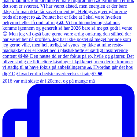
2016 var mit sidste år i 20erne, og på mange må