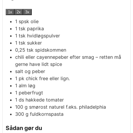
1x
2x
3x
1
spsk
olie
1
tsk
paprika
1
tsk
hvidløgspulver
1
tsk
sukker
0,25
tsk
spidskommen
chili eller cayennepeber efter smag – retten må
gerne have lidt spice
salt og peber
1
pk
chick free eller lign.
1
alm løg
1
peberfrugt
1
ds
hakkede tomater
100
g
smørost naturel f.eks. philadelphia
300
g
fuldkornspasta
Sådan gør du