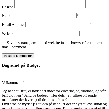
Besked
Name
*
Email Address
*
Website
Save my name, email, and website in this browser for the next
time I comment.
Bag sund på Budget
Velkommen til!
Jeg hedder Britt, er uddannet indenfor ernæring og sundhed, og står
bag bloggen “Sund på budget”. Her deler jeg billige og sunde
madplaner der lever op til de danske kostråd.
I mit arbejde møder jeg tit den påstand, at det er dyrt at leve sundt og
man skal købe alle mulige specialvarer. Denne myte har jeg gjort til