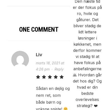
ONE COMMENT
Liv
marts 18, 2021 at
4:26 pm
·
Reply
Sådan en dejlig og
nem ret, som
både børn og
voksne spiste!