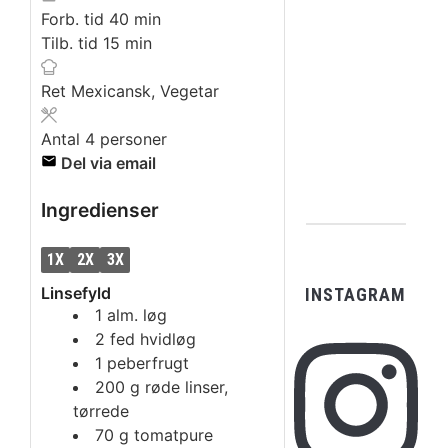
minutter
Forb. tid
40
min
minutter
Tilb. tid
15
min
Ret
Mexicansk, Vegetar
Antal
4
personer
Del via email
Ingredienser
1X
2X
3X
Linsefyld
INSTAGRAM
1
alm. løg
2
fed
hvidløg
1
peberfrugt
200
g
røde linser,
tørrede
70
g
tomatpure