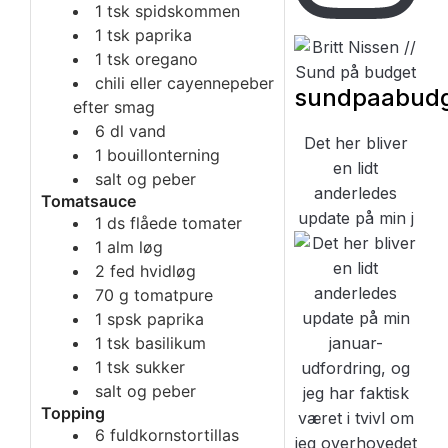
1
tsk
spidskommen
1
tsk
paprika
1
tsk
oregano
chili eller cayennepeber
sundpaabud
efter smag
6
dl
vand
Det her bliver
1
bouillonterning
en lidt
salt og peber
anderledes
Tomatsauce
update på min j
1
ds
flåede tomater
1
alm løg
2
fed
hvidløg
70
g
tomatpure
1
spsk
paprika
1
tsk
basilikum
1
tsk
sukker
salt og peber
Topping
6
fuldkornstortillas