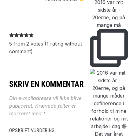
2016 var mit
sidste år i
20erne, og på
mange må
5 from 2 votes (
1 rating without
comment
)
SKRIV EN KOMMENTAR
Din e-mailadresse vil ikke blive
publiceret.
Krævede felter er
markeret med
*
OPSKRIFT VURDERING