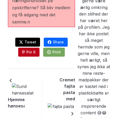
næringsindholdet på
opskrifterne? Så bliv medlem
og få adgang med det
samme.n
Tweet
Share
Pin It
Print
Cremet
fajita
pasta
med
Hjemmelavet
kylling
hønsesalat