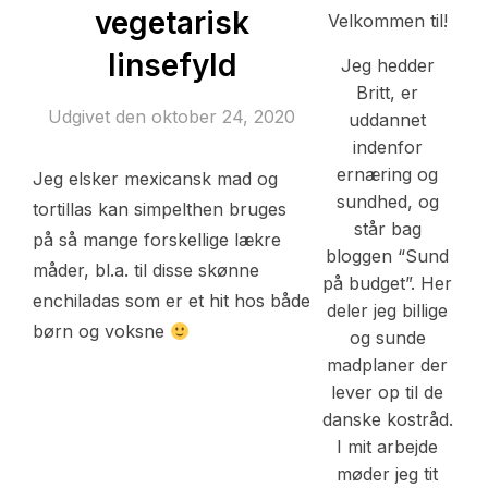
vegetarisk
Velkommen til!
linsefyld
Jeg hedder
Britt, er
Udgivet den
oktober 24, 2020
uddannet
indenfor
ernæring og
Jeg elsker mexicansk mad og
sundhed, og
tortillas kan simpelthen bruges
står bag
på så mange forskellige lækre
bloggen “Sund
måder, bl.a. til disse skønne
på budget”. Her
enchiladas som er et hit hos både
deler jeg billige
børn og voksne
og sunde
madplaner der
lever op til de
danske kostråd.
I mit arbejde
møder jeg tit