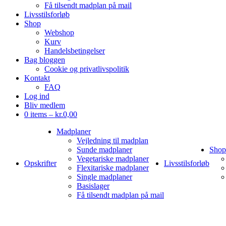
Få tilsendt madplan på mail
Livsstilsforløb
Shop
Webshop
Kurv
Handelsbetingelser
Bag bloggen
Cookie og privatlivspolitik
Kontakt
FAQ
Log ind
Bliv medlem
0 items –
kr.
0,00
Madplaner
Vejledning til madplan
Sunde madplaner
Shop
Vegetariske madplaner
Opskrifter
Livsstilsforløb
Flexitariske madplaner
Single madplaner
Basislager
Få tilsendt madplan på mail