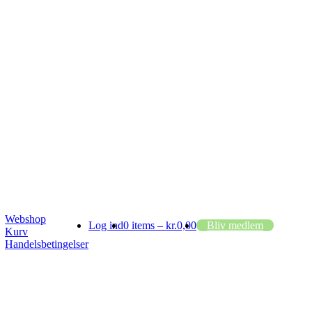
Webshop
Log ind
0 items –
kr.
0,00
Bliv medlem
Kurv
Handelsbetingelser