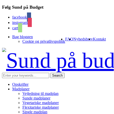
Følg Sund på Budget
facebook
instagram
cart
Bag bloggen
FAQ
Nyhedsbrev
Kontakt
Cookie og privatlivspolitik
Opskrifter
Madplaner
Vejledning til madplan
Sunde madplaner
Vegetariske madplaner
Flexitariske madplaner
Single madplan