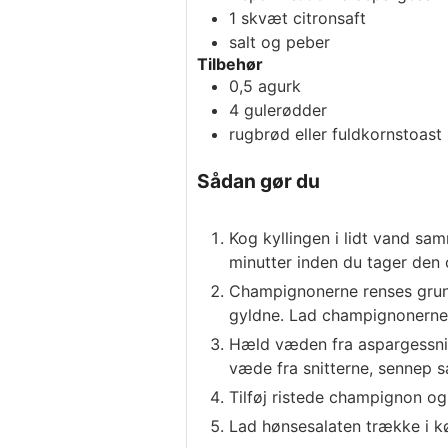
1
skvæt
citronsaft
salt og peber
Tilbehør
0,5
agurk
4
gulerødder
rugbrød eller fuldkornstoast
Sådan gør du
Kog kyllingen i lidt vand sam
minutter inden du tager den 
Champignonerne renses grundi
gyldne. Lad champignonerne 
Hæld væden fra aspargessnitt
væde fra snitterne, sennep s
Tilføj ristede champignon og
Lad hønsesalaten trække i k