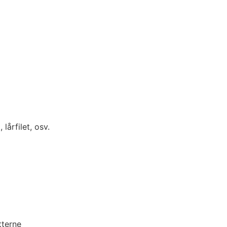
, lårfilet, osv.
tterne