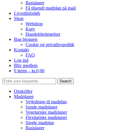
Basislager
Få tilsendt madplan på mail
Livsstilsforløb
Shop
Webshop
Kurv
Handelsbetingelser
Bag bloggen
Cookie og privatlivspolitik
Kontakt
FAQ
Log ind
Bliv medlem
0 items –
kr.
0,00
Opskrifter
Madplaner
Vejledning til madplan
Sunde madplaner
Vegetariske madplaner
Flexitariske madplaner
Single madplan
Basislager