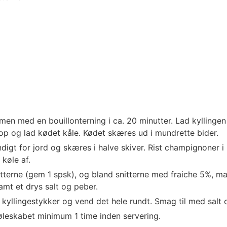
men med en bouillonterning i ca. 20 minutter. Lad kyllingen
op og lad kødet kåle. Kødet skæres ud i mundrette bider.
gt for jord og skæres i halve skiver. Rist champignoner i l
køle af.
erne (gem 1 spsk), og bland snitterne med fraiche 5%, may
amt et drys salt og peber.
 kyllingestykker og vend det hele rundt. Smag til med salt 
øleskabet minimum 1 time inden servering.