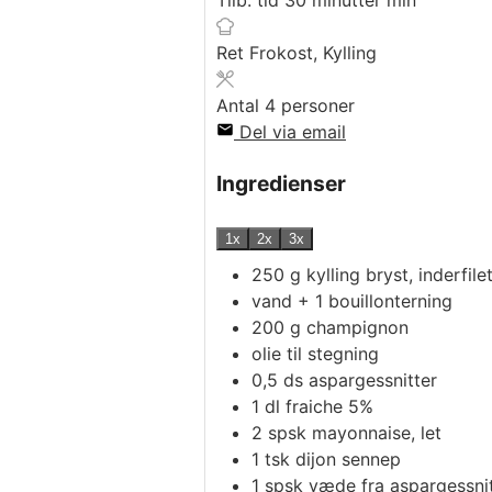
Tilb. tid
30
minutter
min
Ret
Frokost, Kylling
Antal
4
personer
Del via email
Ingredienser
1x
2x
3x
250
g
kylling bryst, inderfilet
vand + 1 bouillonterning
200
g
champignon
olie til stegning
0,5
ds
aspargessnitter
1
dl
fraiche 5%
2
spsk
mayonnaise, let
1
tsk
dijon sennep
1
spsk
væde fra aspargessni