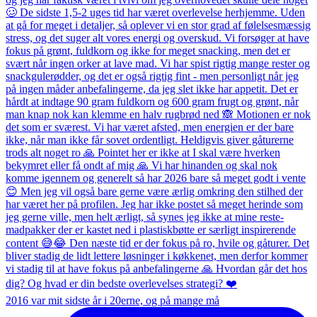
2016 var mit sidste år i 20erne, og på mange må