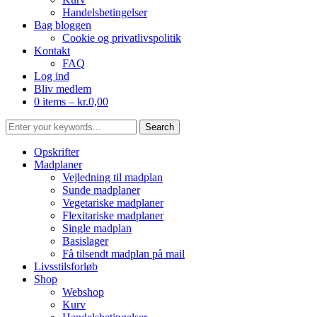
Handelsbetingelser
Bag bloggen
Cookie og privatlivspolitik
Kontakt
FAQ
Log ind
Bliv medlem
0 items –
kr.
0,00
Opskrifter
Madplaner
Vejledning til madplan
Sunde madplaner
Vegetariske madplaner
Flexitariske madplaner
Single madplan
Basislager
Få tilsendt madplan på mail
Livsstilsforløb
Shop
Webshop
Kurv