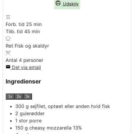
Udskriv
minutter
Forb. tid
25
min
minutter
Tilb. tid
45
min
Ret
Fisk og skaldyr
Antal
4
personer
Del via email
Ingredienser
1x
2x
3x
300
g
sejfilet, optøet eller anden hvid fisk
2
gulerødder
1
stor
porre
150
g
cheasy mozzarella 13%