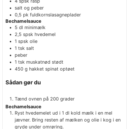
4
spsk
rasp
salt og peber
0,5
pk
fuldkornslasagneplader
Bechamelsauce
5
dl
minimælk
2,5
spsk
hvedemel
1
spsk
olie
1
tsk
salt
peber
1
tsk
muskatnød stødt
450
g
hakket spinat optøet
Sådan gør du
Tænd ovnen på 200 grader
Bechamelsauce
Ryst hvedemelet ud i 1 dl kold mælk i en mel
jævner. Bring resten af mælken og olie i kog i en
gryde under omrøring.