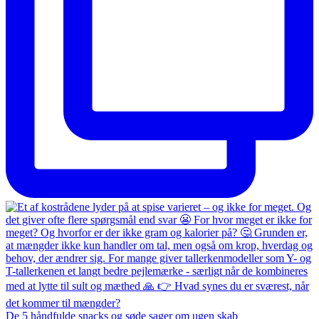
De 5 håndfulde snacks og søde sager om ugen skab