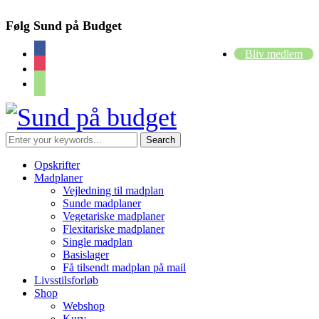
Følg Sund på Budget
facebook
Bliv medlem
instagram
cart
Opskrifter
Madplaner
Vejledning til madplan
Sunde madplaner
Vegetariske madplaner
Flexitariske madplaner
Single madplan
Basislager
Få tilsendt madplan på mail
Livsstilsforløb
Shop
Webshop
Kurv