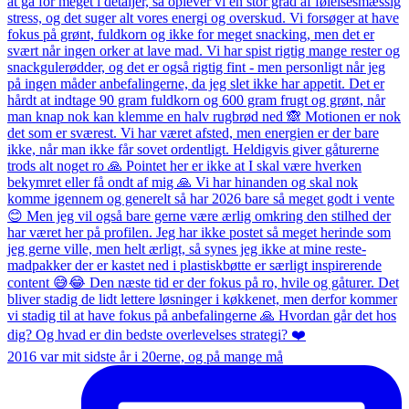
2016 var mit sidste år i 20erne, og på mange må