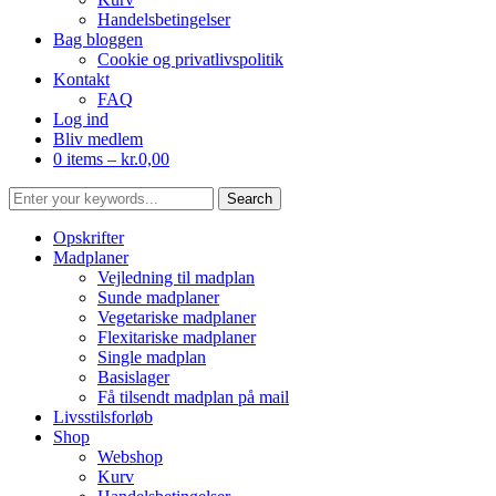
Handelsbetingelser
Bag bloggen
Cookie og privatlivspolitik
Kontakt
FAQ
Log ind
Bliv medlem
0 items –
kr.
0,00
Opskrifter
Madplaner
Vejledning til madplan
Sunde madplaner
Vegetariske madplaner
Flexitariske madplaner
Single madplan
Basislager
Få tilsendt madplan på mail
Livsstilsforløb
Shop
Webshop
Kurv