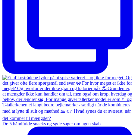
De 5 håndfulde snacks og søde sager om ugen skab