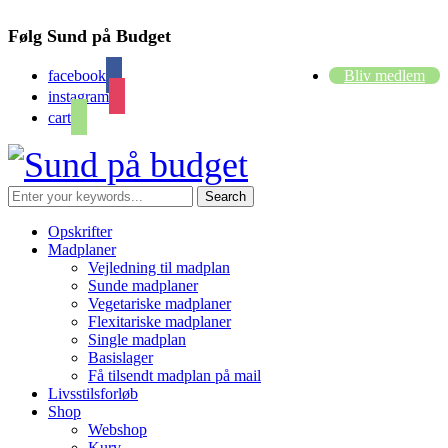
Følg Sund på Budget
facebook
Bliv medlem
instagram
cart
Opskrifter
Madplaner
Vejledning til madplan
Sunde madplaner
Vegetariske madplaner
Flexitariske madplaner
Single madplan
Basislager
Få tilsendt madplan på mail
Livsstilsforløb
Shop
Webshop
Kurv