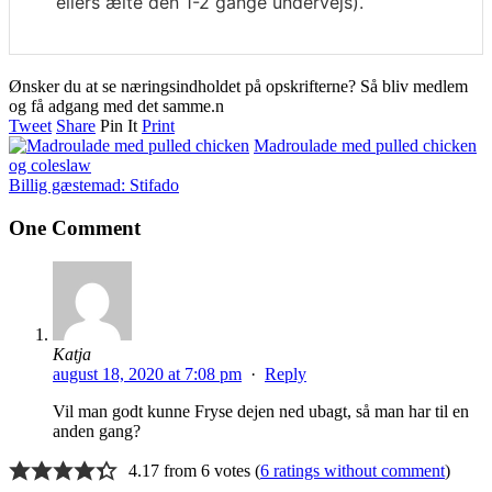
ellers ælte den 1-2 gange undervejs).
Ønsker du at se næringsindholdet på opskrifterne? Så bliv medlem
og få adgang med det samme.n
Tweet
Share
Pin It
Print
Madroulade med pulled chicken
og coleslaw
Billig gæstemad: Stifado
One Comment
Katja
august 18, 2020 at 7:08 pm
·
Reply
Vil man godt kunne Fryse dejen ned ubagt, så man har til en
anden gang?
4.17 from 6 votes (
6 ratings without comment
)