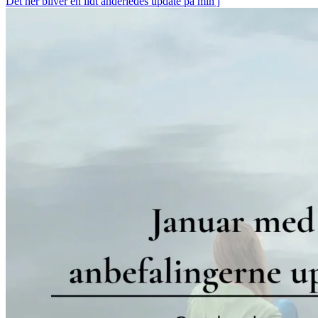
Det her bliver en lidt anderledes update på min j