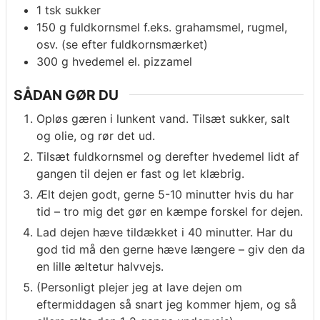
1 tsk sukker
150 g fuldkornsmel f.eks. grahamsmel, rugmel,
osv. (se efter fuldkornsmærket)
300 g hvedemel el. pizzamel
SÅDAN GØR DU
Opløs gæren i lunkent vand. Tilsæt sukker, salt
og olie, og rør det ud.
Tilsæt fuldkornsmel og derefter hvedemel lidt af
gangen til dejen er fast og let klæbrig.
Ælt dejen godt, gerne 5-10 minutter hvis du har
tid – tro mig det gør en kæmpe forskel for dejen.
Lad dejen hæve tildækket i 40 minutter. Har du
god tid må den gerne hæve længere – giv den da
en lille æltetur halvvejs.
(Personligt plejer jeg at lave dejen om
eftermiddagen så snart jeg kommer hjem, og så