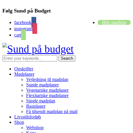
Følg Sund på Budget
facebook
Bliv medlem
instagram
cart
Opskrifter
Madplaner
Vejledning til madplan
Sunde madplaner
Vegetariske madplaner
Flexitariske madplaner
Single madplan
Basislager
Få tilsendt madplan på mail
Livsstilsforløb
Shop
Webshop
Kurv