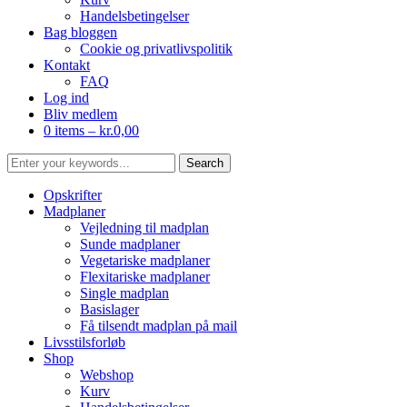
Handelsbetingelser
Bag bloggen
Cookie og privatlivspolitik
Kontakt
FAQ
Log ind
Bliv medlem
0 items –
kr.
0,00
Opskrifter
Madplaner
Vejledning til madplan
Sunde madplaner
Vegetariske madplaner
Flexitariske madplaner
Single madplan
Basislager
Få tilsendt madplan på mail
Livsstilsforløb
Shop
Webshop
Kurv