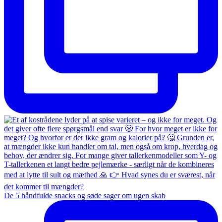
De 5 håndfulde snacks og søde sager om ugen skab