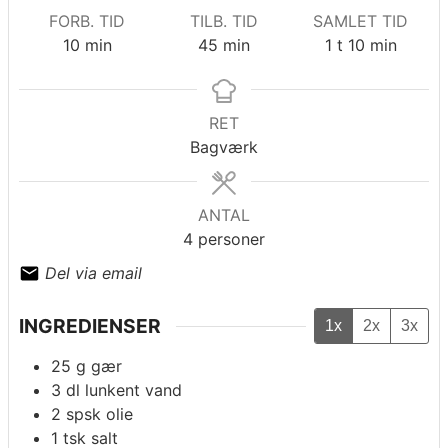
FORB. TID
TILB. TID
SAMLET TID
minutter
minutter
time
minutter
10
min
45
min
1
t
10
min
RET
Bagværk
ANTAL
4
personer
Del via email
INGREDIENSER
1x
2x
3x
25 g gær
3 dl lunkent vand
2 spsk olie
1 tsk salt