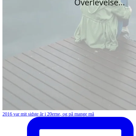
2016 var mit sidste år i 20erne, og på mange må