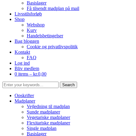
Basislager
Få tilsendt madplan på mail
Livsstilsforløb
Shop
Webshop
Kurv
Handelsbetingelser
Bag bloggen
Cookie og privatlivspolitik
Kontakt
FAQ
Log ind
Bliv medlem
0 items –
kr.
0,00
Opskrifter
Madplaner
Vejledning til madplan
Sunde madplaner
Vegetariske madplaner
Flexitariske madplaner
Single madplan
Basislager