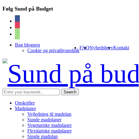
Følg Sund på Budget
facebook
instagram
cart
Bag bloggen
FAQ
Nyhedsbrev
Kontakt
Cookie og privatlivspolitik
Opskrifter
Madplaner
Vejledning til madplan
Sunde madplaner
Vegetariske madplaner
Flexitariske madplaner
Single madplan