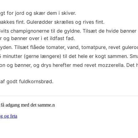
t for jord og skær dem i skiver.
kkes fint. Gulerødder skrælles og rives fint.
 Svits champignonerne til de gyldne. Tilsæt de hvide bønner
og bønner over i et ildfast fad.
ryden. Tilsæt flåede tomater, vand, tomatpure, revet gulero
minutter (gerne længere) til det hele er kogt sammen. Sma
 og bønner, og drys herefter med revet mozzerella. Det h
af godt fuldkornsbrød.
g få adgang med det samme.n
g og feta