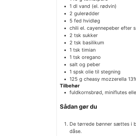
1
dl
vand (el. rødvin)
2
gulerødder
5
fed
hvidløg
chili el. cayennepeber efter
2
tsk
sukker
2
tsk
basilikum
1
tsk
timian
1
tsk
oregano
salt og peber
1
spsk
olie til stegning
125
g
cheasy mozzerella 13
Tilbehør
fuldkornsbrød, miniflutes ell
Sådan gør du
De tørrede bønner sættes i b
dåse.