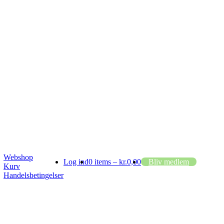
Webshop
Log ind
0 items –
kr.
0,00
Bliv medlem
Kurv
Handelsbetingelser