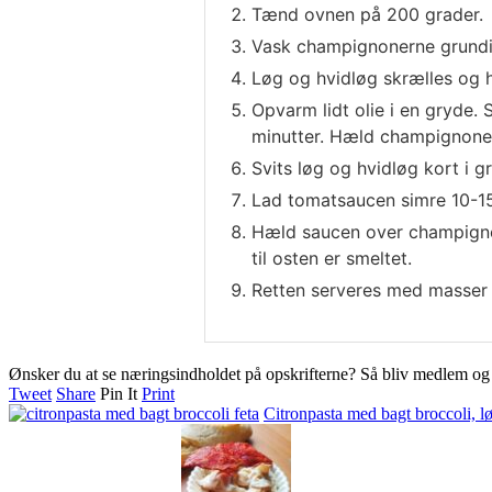
Tænd ovnen på 200 grader.
Vask champignonerne grundig
Løg og hvidløg skrælles og ha
Opvarm lidt olie i en gryde.
minutter. Hæld champignoner 
Svits løg og hvidløg kort i g
Lad tomatsaucen simre 10-15 
Hæld saucen over champignon
til osten er smeltet.
Retten serveres med masser 
Ønsker du at se næringsindholdet på opskrifterne? Så bliv medlem o
Tweet
Share
Pin It
Print
Citronpasta med bagt broccoli, lø