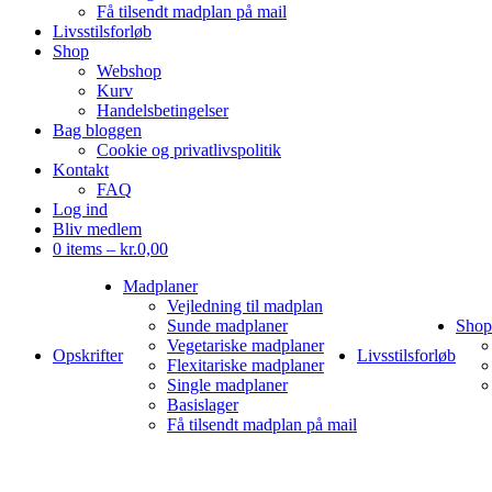
Få tilsendt madplan på mail
Livsstilsforløb
Shop
Webshop
Kurv
Handelsbetingelser
Bag bloggen
Cookie og privatlivspolitik
Kontakt
FAQ
Log ind
Bliv medlem
0 items –
kr.
0,00
Madplaner
Vejledning til madplan
Sunde madplaner
Shop
Vegetariske madplaner
Opskrifter
Livsstilsforløb
Flexitariske madplaner
Single madplaner
Basislager
Få tilsendt madplan på mail