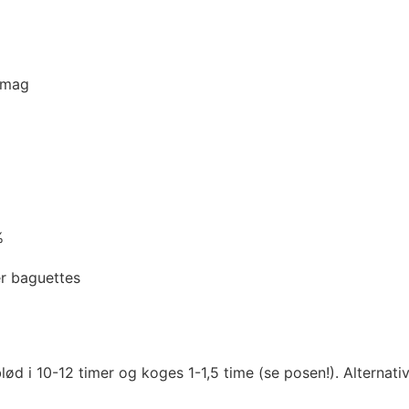
 smag
%
er baguettes
lød i 10-12 timer og koges 1-1,5 time (se posen!). Alternat