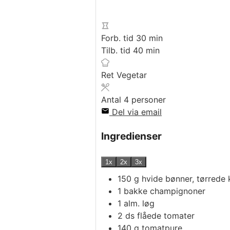
minutter
Forb. tid
30
min
minutter
Tilb. tid
40
min
Ret
Vegetar
Antal
4
personer
Del via email
Ingredienser
1x
2x
3x
150
g
hvide bønner, tørrede
1
bakke
champignoner
1
alm. løg
2
ds
flåede tomater
140
g
tomatpure