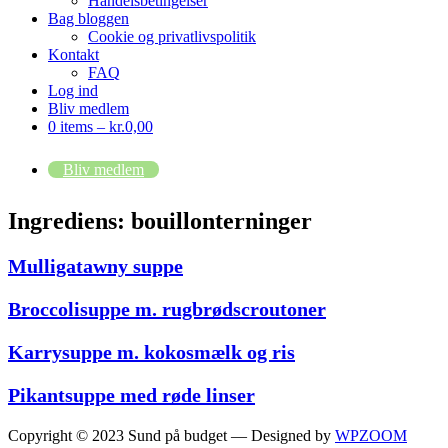
Handelsbetingelser
Bag bloggen
Cookie og privatlivspolitik
Kontakt
FAQ
Log ind
Bliv medlem
0 items –
kr.
0,00
Bliv medlem
Ingrediens:
bouillonterninger
Mulligatawny suppe
Broccolisuppe m. rugbrødscroutoner
Karrysuppe m. kokosmælk og ris
Pikantsuppe med røde linser
Copyright © 2023 Sund på budget
— Designed by
WPZOOM