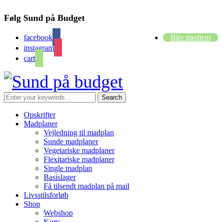
Følg Sund på Budget
facebook
Bliv medlem
instagram
cart
Opskrifter
Madplaner
Vejledning til madplan
Sunde madplaner
Vegetariske madplaner
Flexitariske madplaner
Single madplan
Basislager
Få tilsendt madplan på mail
Livsstilsforløb
Shop
Webshop
Kurv