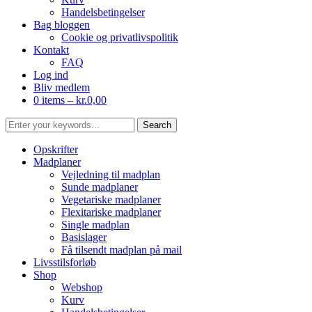
Handelsbetingelser
Bag bloggen
Cookie og privatlivspolitik
Kontakt
FAQ
Log ind
Bliv medlem
0 items –
kr.
0,00
Opskrifter
Madplaner
Vejledning til madplan
Sunde madplaner
Vegetariske madplaner
Flexitariske madplaner
Single madplan
Basislager
Få tilsendt madplan på mail
Livsstilsforløb
Shop
Webshop
Kurv